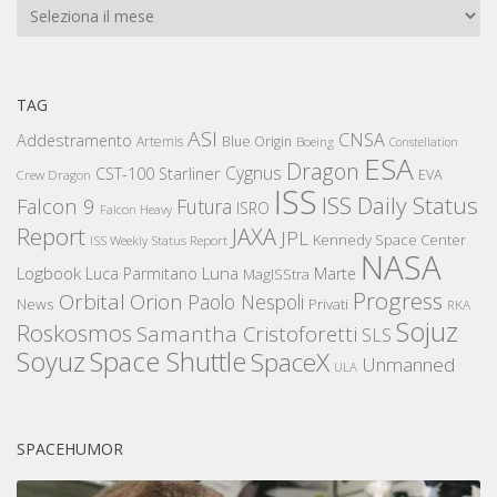
Archivi
TAG
ASI
CNSA
Addestramento
Artemis
Blue Origin
Boeing
Constellation
ESA
Dragon
Cygnus
CST-100 Starliner
EVA
Crew Dragon
ISS
ISS Daily Status
Falcon 9
Futura
ISRO
Falcon Heavy
Report
JAXA
JPL
Kennedy Space Center
ISS Weekly Status Report
NASA
Logbook
Luna
Luca Parmitano
Marte
MagISStra
Progress
Orbital
Orion
Paolo Nespoli
News
Privati
RKA
Sojuz
Roskosmos
Samantha Cristoforetti
SLS
Space Shuttle
Soyuz
SpaceX
Unmanned
ULA
SPACEHUMOR