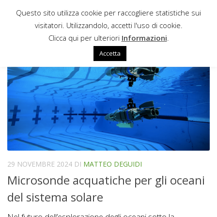
Questo sito utilizza cookie per raccogliere statistiche sui
Sotto il contenuto
visitatori. Utilizzandolo, accetti l'uso di cookie.
ESPLORAZIONE
Clicca qui per ulteriori
Informazioni
.
Accetta
29 NOVEMBRE 2024
DI
MATTEO DEGUIDI
Microsonde acquatiche per gli oceani
del sistema solare
Nel futuro dell’esplorazione degli oceani sotto la