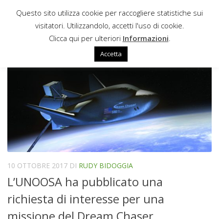
Questo sito utilizza cookie per raccogliere statistiche sui
Sotto il contenuto
visitatori. Utilizzandolo, accetti l'uso di cookie.
DREAM CHASER
Clicca qui per ulteriori
Informazioni
.
Accetta
10 OTTOBRE 2017
DI
RUDY BIDOGGIA
L’UNOOSA ha pubblicato una
richiesta di interesse per una
missione del Dream Chaser