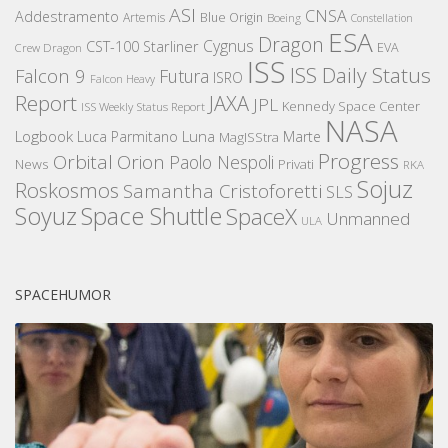
ASI
CNSA
Addestramento
Artemis
Blue Origin
Boeing
Constellation
ESA
Dragon
Cygnus
CST-100 Starliner
EVA
Crew Dragon
ISS
ISS Daily Status
Falcon 9
Futura
ISRO
Falcon Heavy
Report
JAXA
JPL
Kennedy Space Center
ISS Weekly Status Report
NASA
Logbook
Luna
Luca Parmitano
Marte
MagISStra
Progress
Orbital
Orion
Paolo Nespoli
News
Privati
RKA
Sojuz
Roskosmos
Samantha Cristoforetti
SLS
Space Shuttle
Soyuz
SpaceX
Unmanned
ULA
SPACEHUMOR