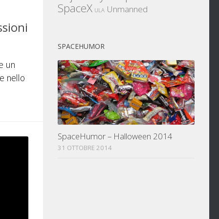
SpaceX
Unmanned
ULA
ssioni
SPACEHUMOR
te un
e nello
SpaceHumor – Halloween 2014
31 OTTOBRE 2014