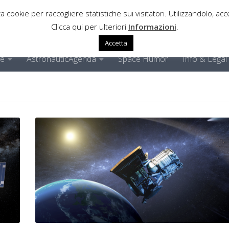
a cookie per raccogliere statistiche sui visitatori. Utilizzandolo, acce
Clicca qui per ulteriori
Informazioni
.
Accetta
ne
AstronauticAgenda
Space Humor
Info & Legal