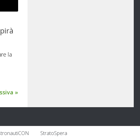
pirà
re la
ssiva »
stronautiCON
StratoSpera