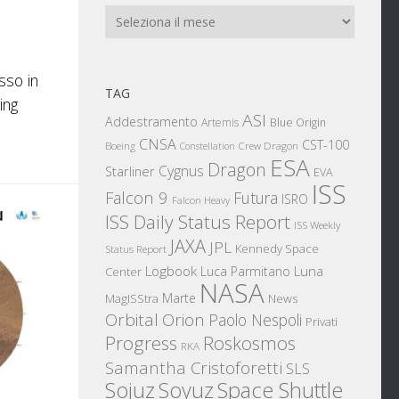
Archivi
sso in
TAG
ing
ASI
Addestramento
Artemis
Blue Origin
CNSA
CST-100
Boeing
Crew Dragon
Constellation
ESA
Dragon
Cygnus
Starliner
EVA
ISS
Falcon 9
Futura
ISRO
Falcon Heavy
ISS Daily Status Report
ISS Weekly
JAXA
JPL
Kennedy Space
Status Report
Logbook
Luna
Luca Parmitano
Center
NASA
Marte
News
MagISStra
Orbital
Orion
Paolo Nespoli
Privati
Progress
Roskosmos
RKA
Samantha Cristoforetti
SLS
Sojuz
Space Shuttle
Soyuz