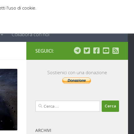
tti l'uso di cookie.
Collabora con noi
SEGUICI:
Sostienici con una donazione
Ricerca
per:
ARCHIVI