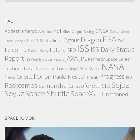
TAG
ASI
CNSA
Addestramento
Artemis
Blue Origin
Boeing
Constellation
ESA
Dragon
Cygnus
CST-100 Starliner
EVA
Crew Dragon
ISS
ISS Daily Status
Falcon 9
Futura
ISRO
Falcon Heavy
Report
JAXA
JPL
Kennedy Space Center
ISS Weekly Status Report
NASA
Logbook
Luna
Luca Parmitano
Marte
MagISStra
Progress
Orbital
Orion
Paolo Nespoli
News
Privati
RKA
Sojuz
Roskosmos
Samantha Cristoforetti
SLS
Space Shuttle
Soyuz
SpaceX
Unmanned
ULA
SPACEHUMOR