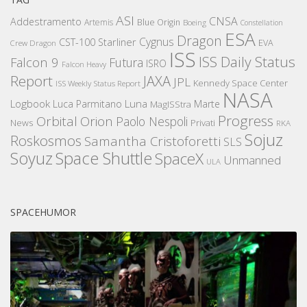
ASI
CNSA
Addestramento
Artemis
Blue Origin
Boeing
Constellation
ESA
Dragon
Cygnus
CST-100 Starliner
EVA
Crew Dragon
ISS
ISS Daily Status
Falcon 9
Futura
ISRO
Falcon Heavy
Report
JAXA
JPL
Kennedy Space Center
ISS Weekly Status Report
NASA
Logbook
Luna
Luca Parmitano
Marte
MagISStra
Progress
Orbital
Orion
Paolo Nespoli
News
Privati
RKA
Sojuz
Roskosmos
Samantha Cristoforetti
SLS
Space Shuttle
Soyuz
SpaceX
Unmanned
ULA
SPACEHUMOR