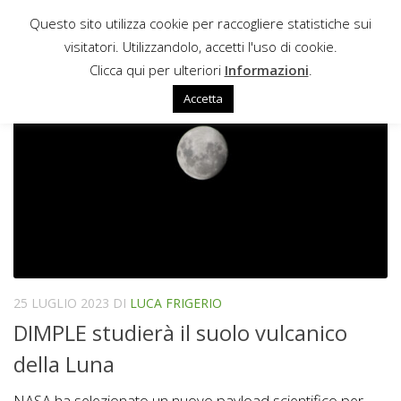
Questo sito utilizza cookie per raccogliere statistiche sui
Sotto il contenuto
visitatori. Utilizzandolo, accetti l'uso di cookie.
LRO
Clicca qui per ulteriori
Informazioni
.
Accetta
25 LUGLIO 2023
DI
LUCA FRIGERIO
DIMPLE studierà il suolo vulcanico
della Luna
NASA ha selezionato un nuovo payload scientifico per