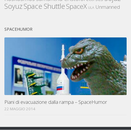
Space Shuttle
Soyuz
SpaceX
Unmanned
ULA
SPACEHUMOR
Piani di evacuazione dalla rampa – SpaceHumor
22 MAGGIO 2014