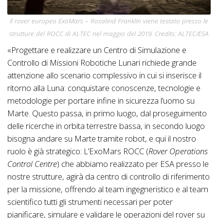
Il rover europeo
ExoMars – Rosalind Franklin
viene testato presso le
strutture del ROCC di ALTEC nel maggio del 2019. Credits: ALTEC/ESA
«Progettare e realizzare un Centro di Simulazione e
Controllo di Missioni Robotiche Lunari richiede grande
attenzione allo scenario complessivo in cui si inserisce il
ritorno alla Luna: conquistare conoscenze, tecnologie e
metodologie per portare infine in sicurezza l’uomo su
Marte. Questo passa, in primo luogo, dal proseguimento
delle ricerche in orbita terrestre bassa, in secondo luogo
bisogna andare su Marte tramite robot, e qui il nostro
ruolo è già strategico: L’ExoMars ROCC (
Rover Operations
Control Centre
) che abbiamo realizzato per ESA presso le
nostre strutture, agirà da centro di controllo di riferimento
per la missione, offrendo al team ingegneristico e al team
scientifico tutti gli strumenti necessari per poter
pianificare, simulare e validare le operazioni del rover su