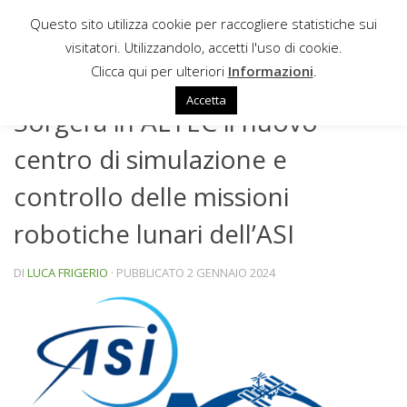
Questo sito utilizza cookie per raccogliere statistiche sui
Sotto il contenuto
visitatori. Utilizzandolo, accetti l'uso di cookie.
NEWS
Clicca qui per ulteriori
Informazioni
.
Accetta
Sorgerà in ALTEC il nuovo
centro di simulazione e
controllo delle missioni
robotiche lunari dell’ASI
DI
LUCA FRIGERIO
· PUBBLICATO
2 GENNAIO 2024