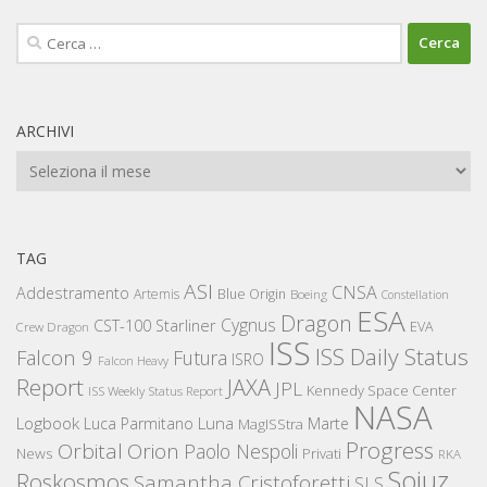
Ricerca
per:
ARCHIVI
Archivi
TAG
ASI
CNSA
Addestramento
Artemis
Blue Origin
Boeing
Constellation
ESA
Dragon
Cygnus
CST-100 Starliner
EVA
Crew Dragon
ISS
ISS Daily Status
Falcon 9
Futura
ISRO
Falcon Heavy
Report
JAXA
JPL
Kennedy Space Center
ISS Weekly Status Report
NASA
Logbook
Luna
Luca Parmitano
Marte
MagISStra
Progress
Orbital
Orion
Paolo Nespoli
News
Privati
RKA
Sojuz
Roskosmos
Samantha Cristoforetti
SLS