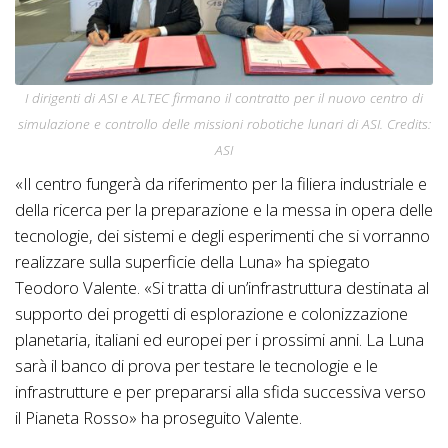
I dirigenti di ASI e ALTEC firmano il contratto per il nuovo centro di
simulazione e controllo delle missioni robotiche lunari di ASI. Credits:
ASI
«Il centro fungerà da riferimento per la filiera industriale e
della ricerca per la preparazione e la messa in opera delle
tecnologie, dei sistemi e degli esperimenti che si vorranno
realizzare sulla superficie della Luna» ha spiegato
Teodoro Valente. «Si tratta di un’infrastruttura destinata al
supporto dei progetti di esplorazione e colonizzazione
planetaria, italiani ed europei per i prossimi anni. La Luna
sarà il banco di prova per testare le tecnologie e le
infrastrutture e per prepararsi alla sfida successiva verso
il Pianeta Rosso» ha proseguito Valente.