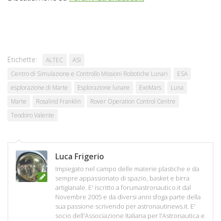
Etichette:
ALTEC
ASI
Centro di Simulazione e Controllo Missioni Robotiche Lunari
ESA
esplorazione di Marte
Esplorazione lunare
ExoMars
Luna
Marte
Rosalind Franklin
Rover Operation Control Centre
Teodoro Valente
Luca Frigerio
Impiegato nel campo delle materie plastiche e da
sempre appassionato di spazio, basket e birra
artigianale. E' iscritto a forumastronautico.it dal
Novembre 2005 e da diversi anni sfoga parte della
sua passione scrivendo per astronautinews.it. E'
socio dell'Associazione Italiana per l'Astronautica e