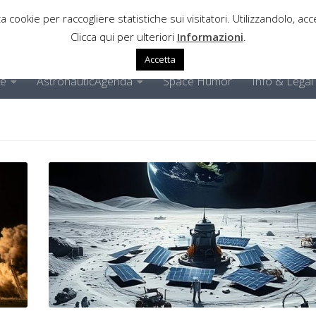
a cookie per raccogliere statistiche sui visitatori. Utilizzandolo, acce
Clicca qui per ulteriori
Informazioni
.
Accetta
ne
AstronauticAgenda
Space Humor
Info & Legal