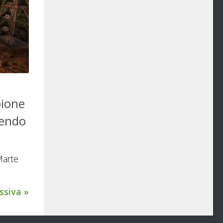
pione
gendo
Marte
ssiva »