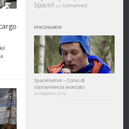
SpaceX
Unmanned
ULA
 cargo
SPACEHUMOR
del
ha
SpaceHumor – Corso di
sopravvivenza avanzato
26 FEBBRAIO 2016