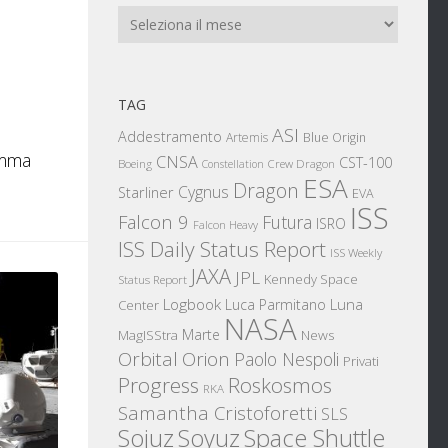
Archivi
TAG
ASI
Addestramento
Artemis
Blue Origin
ramma
CNSA
CST-100
Boeing
Crew Dragon
Constellation
ESA
Dragon
Cygnus
Starliner
EVA
ISS
Falcon 9
Futura
ISRO
Falcon Heavy
ISS Daily Status Report
ISS Weekly
JAXA
JPL
Kennedy Space
Status Report
Logbook
Luna
Luca Parmitano
Center
NASA
Marte
News
MagISStra
Orbital
Orion
Paolo Nespoli
Privati
Progress
Roskosmos
RKA
Samantha Cristoforetti
SLS
Sojuz
Space Shuttle
Soyuz