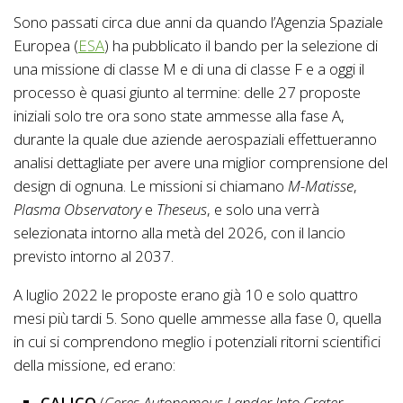
Sono passati circa due anni da quando l’Agenzia Spaziale
Europea (
ESA
) ha pubblicato il bando per la selezione di
una missione di classe M e di una di classe F e a oggi il
processo è quasi giunto al termine: delle 27 proposte
iniziali solo tre ora sono state ammesse alla fase A,
durante la quale due aziende aerospaziali effettueranno
analisi dettagliate per avere una miglior comprensione del
design di ognuna. Le missioni si chiamano
M-Matisse
,
Plasma Observatory
e
Theseus
, e solo una verrà
selezionata intorno alla metà del 2026, con il lancio
previsto intorno al 2037.
A luglio 2022 le proposte erano già 10 e solo quattro
mesi più tardi 5. Sono quelle ammesse alla fase 0, quella
in cui si comprendono meglio i potenziali ritorni scientifici
della missione, ed erano:
CALICO
(
Ceres Autonomous Lander Into Crater