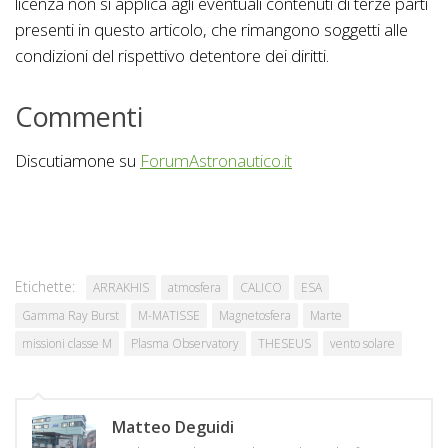
licenza non si applica agli eventuali contenuti di terze parti
presenti in questo articolo, che rimangono soggetti alle
condizioni del rispettivo detentore dei diritti.
Commenti
Discutiamone su
ForumAstronautico.it
Etichette:
ARRAKHIS
atmosfera
CALICO
ESA
Gamma Ray Burst
M-MATISSE
Magnetosfera
Marte
missioni classe M
Plasma Observatory
THESEUS
vento solare
Matteo Deguidi