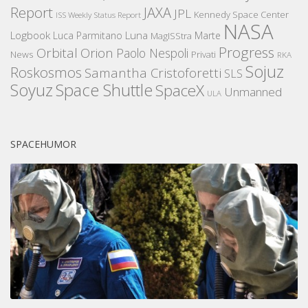
Report
JAXA
JPL
Kennedy Space Center
ISS Weekly Status Report
NASA
Logbook
Luna
Luca Parmitano
Marte
MagISStra
Progress
Orbital
Orion
Paolo Nespoli
News
Privati
RKA
Sojuz
Roskosmos
Samantha Cristoforetti
SLS
Space Shuttle
Soyuz
SpaceX
Unmanned
ULA
SPACEHUMOR