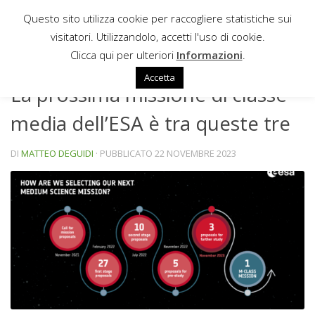
Questo sito utilizza cookie per raccogliere statistiche sui
Sotto il contenuto
visitatori. Utilizzandolo, accetti l'uso di cookie.
NEWS
Clicca qui per ulteriori
Informazioni
.
Accetta
La prossima missione di classe
media dell’ESA è tra queste tre
DI
MATTEO DEGUIDI
· PUBBLICATO
22 NOVEMBRE 2023