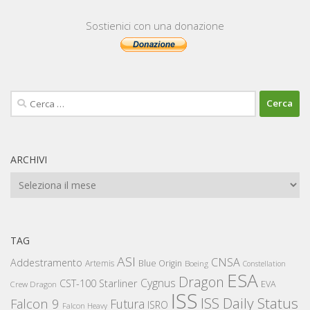
Sostienici con una donazione
Ricerca
per:
ARCHIVI
Archivi
TAG
ASI
CNSA
Addestramento
Artemis
Blue Origin
Boeing
Constellation
ESA
Dragon
Cygnus
CST-100 Starliner
EVA
Crew Dragon
ISS
ISS Daily Status
Falcon 9
Futura
ISRO
Falcon Heavy