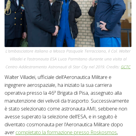
L’ambasciatore italiano a Mosca Pasquale Terracciano, il Col. Walter
Villadei e l’astronauta ESA Luca Parmitano durante una visita al
Centro Addestramento Astronauti di Star City nel 2019. Credits:
GCTC
Walter Villadei, ufficiale dell’Aeronautica Militare e
ingegnere aerospaziale, ha iniziato la sua carriera
operativa presso la 46ª Brigata di Pisa, assegnato alla
manutenzione dei velivoli da trasporto. Successivamente
è stato selezionato come astronauta AMI, sebbene non
avesse superato la selezione dell’ESA, e in seguito è
diventato cosmonauta per l’Aeronautica Militare dopo
aver
completato la formazione presso Roskosmos
,