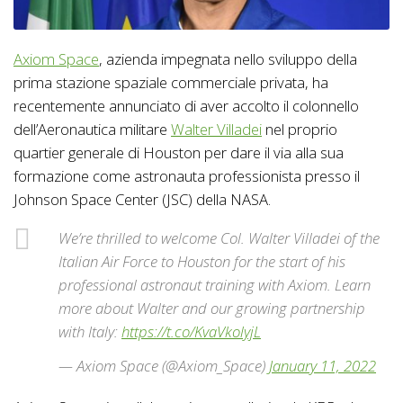
Axiom Space
, azienda impegnata nello sviluppo della
prima stazione spaziale commerciale privata, ha
recentemente annunciato di aver accolto il colonnello
dell’Aeronautica militare
Walter Villadei
nel proprio
quartier generale di Houston per dare il via alla sua
formazione come astronauta professionista presso il
Johnson Space Center (JSC) della NASA.
We’re thrilled to welcome Col. Walter Villadei of the
Italian Air Force to Houston for the start of his
professional astronaut training with Axiom. Learn
more about Walter and our growing partnership
with Italy:
https://t.co/KvaVkolyjL
— Axiom Space (@Axiom_Space)
January 11, 2022