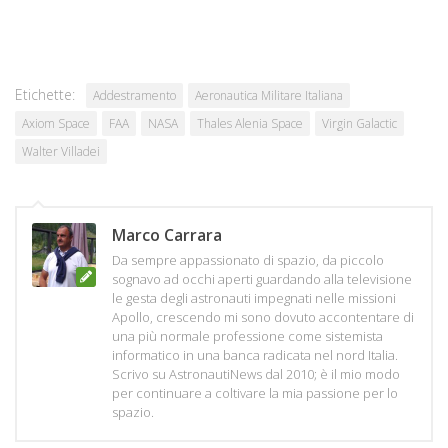
Etichette:
Addestramento
Aeronautica Militare Italiana
Axiom Space
FAA
NASA
Thales Alenia Space
Virgin Galactic
Walter Villadei
Marco Carrara
Da sempre appassionato di spazio, da piccolo
sognavo ad occhi aperti guardando alla televisione
le gesta degli astronauti impegnati nelle missioni
Apollo, crescendo mi sono dovuto accontentare di
una più normale professione come sistemista
informatico in una banca radicata nel nord Italia.
Scrivo su AstronautiNews dal 2010; è il mio modo
per continuare a coltivare la mia passione per lo
spazio.