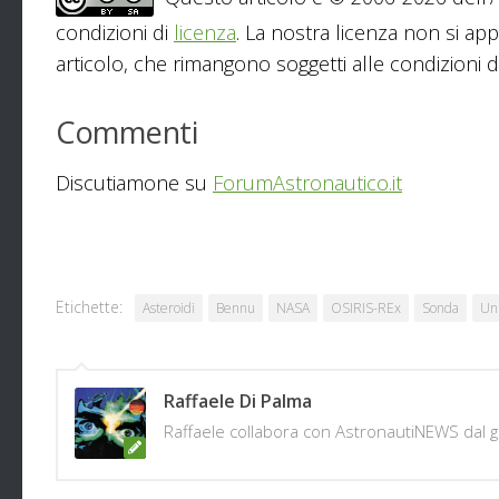
condizioni di
licenza
. La nostra licenza non si app
articolo, che rimangono soggetti alle condizioni del
Commenti
Discutiamone su
ForumAstronautico.it
Etichette:
Asteroidi
Bennu
NASA
OSIRIS-REx
Sonda
Un
Raffaele Di Palma
Raffaele collabora con AstronautiNEWS dal 