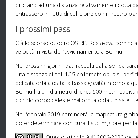
orbitano ad una distanza relativamente ridotta d
entrassero in rotta di collisione con il nostro pia
I prossimi passi
Già lo scorso ottobre OSIRIS-Rex aveva cominciato
velocità in vista dell’avvicinamento a Bennu.
Nei prossimi giorni i dati raccolti dalla sonda sar
una distanza di soli 1,25 chilometri dalla superfi
delicata orbita (data la bassa gravità) intorno a 
Bennu ha un diametro di circa 500 metri, equivale
piccolo corpo celeste mai orbitato da un satellite a
Nel febbraio 2019 comincerà la mappatura globale 
poter determinare con cura il sito migliore per la
Questo articolo è © 2006-2026 dell'As