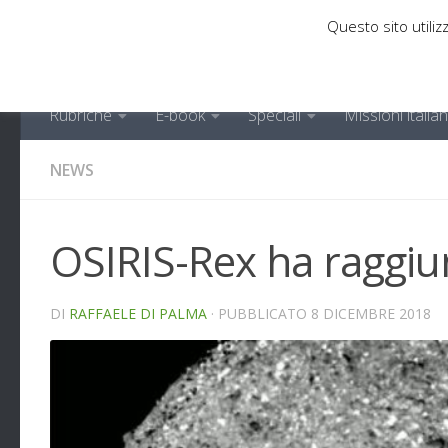
Questo sito utilizz
Sotto il contenuto
Rubriche
E-book
Speciali
Missioni italia
NEWS
OSIRIS-Rex ha raggiu
DI
RAFFAELE DI PALMA
· PUBBLICATO
8 DICEMBRE 2018