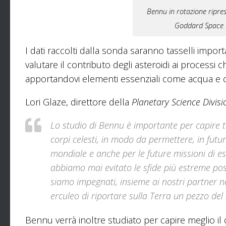
Bennu in rotazione ripre
Goddard Space Fl
I dati raccolti dalla sonda saranno tasselli importa
valutare il contributo degli asteroidi ai processi 
apportandovi elementi essenziali come acqua e 
Lori Glaze, direttore della
Planetary Science Divisi
Lo studio di Bennu è importante per capire t
corpi celesti, in modo da permettere, in fut
mondiale e anche per le future missioni di e
abbiamo mai evitato le sfide più estreme pos
siamo impegnati, insieme ai nostri partner ne
erculeo di riportare sulla Terra un pezzo del
Bennu verrà inoltre studiato per capire meglio il