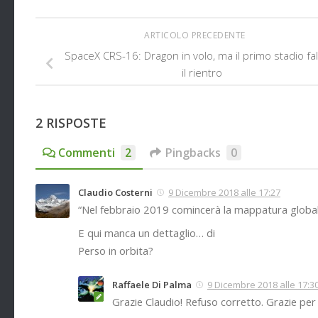
ARTICOLO PRECEDENTE
SpaceX CRS-16: Dragon in volo, ma il primo stadio fal
il rientro
2 RISPOSTE
Commenti
2
Pingbacks
0
Claudio Costerni
9 Dicembre 2018 alle 17:27
“Nel febbraio 2019 comincerà la mappatura globale 
E qui manca un dettaglio… di
Perso in orbita?
Raffaele Di Palma
9 Dicembre 2018 alle 17:3
Grazie Claudio! Refuso corretto. Grazie per l’