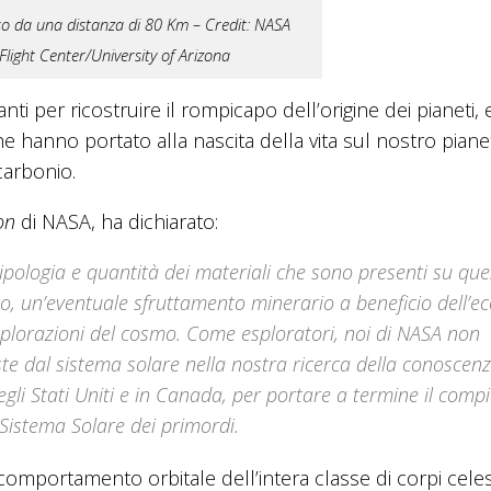
so da una distanza di 80 Km – Credit: NASA
ight Center/University of Arizona
nti per ricostruire il rompicapo dell’origine dei pianeti, 
che hanno portato alla nascita della vita sul nostro piane
carbonio.
on
di NASA, ha dichiarato:
ipologia e quantità dei materiali che sono presenti su que
uro, un’eventuale sfruttamento minerario a beneficio dell’
splorazioni del cosmo. Come esploratori, noi di NASA non
te dal sistema solare nella nostra ricerca della conoscen
gli Stati Uniti e in Canada, per portare a termine il compi
 Sistema Solare dei primordi.
 comportamento orbitale dell’intera classe di corpi celes