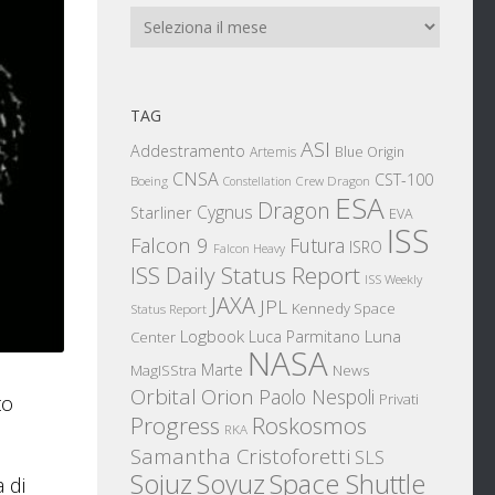
Archivi
TAG
ASI
Addestramento
Artemis
Blue Origin
CNSA
CST-100
Boeing
Crew Dragon
Constellation
ESA
Dragon
Cygnus
Starliner
EVA
ISS
Falcon 9
Futura
ISRO
Falcon Heavy
ISS Daily Status Report
ISS Weekly
JAXA
JPL
Kennedy Space
Status Report
Logbook
Luna
Luca Parmitano
Center
NASA
Marte
News
MagISStra
Orbital
Orion
Paolo Nespoli
Privati
to
Progress
Roskosmos
RKA
Samantha Cristoforetti
SLS
Sojuz
Space Shuttle
Soyuz
 di