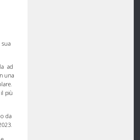
a sua
rla ad
in una
lare.
il più
do da
2023.
le