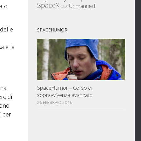
SpaceX
lato
Unmanned
ULA
 delle
SPACEHUMOR
a e la
una
SpaceHumor – Corso di
sopravvivenza avanzato
eroidi
26 FEBBRAIO 2016
sono
i per