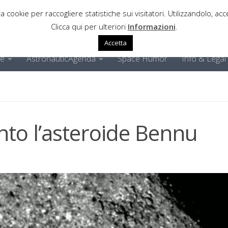
a cookie per raccogliere statistiche sui visitatori. Utilizzandolo, acce
Clicca qui per ulteriori
Informazioni
.
Accetta
ne
AstronauticAgenda
Space Humor
Info & Legal
nto l’asteroide Bennu