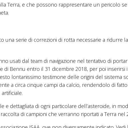
alla Terra, e che possono rappresentare un pericolo se
neta.
 una serie di correzioni di rotta necessarie a ridurre l
anno usati dal team di navigazione nel tentativo di porta
cie di Bennu entro il 31 dicembre 2018, per poi inserirsi 
questo lontanissimo testimone delle origini del sistema so
nte a circa cinque campi da calcio, rendendolo di fatto 
rtificiale.
e dettagliata di ogni particolare dell’asteroide, in mo
 raccolta di campioni che verranno riportati a Terra nel 
sociazione ISAA, ove non diversamente indicato. Vedi 