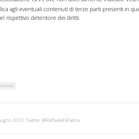
lica agli eventuali contenuti di terze parti presenti in q
 rispettivo detentore dei diritti.
manned
giugno 2013. Twitter @RaffaeleDiPalma