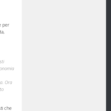
e per
ta,
sti
economia
za. Ora
to
ti che