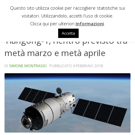
Questo sito utilizza cookie per raccogliere statistiche sui
Sotto il contenuto
visitatori. Utilizzandolo, accetti l'uso di cookie.
NEWS
Clicca qui per ulteriori
Informazioni
.
Accetta
Tiangong-1, rientro previsto tra
metà marzo e metà aprile
DI
SIMONE MONTRASIO
· PUBBLICATO
9 FEBBRAIO 2018