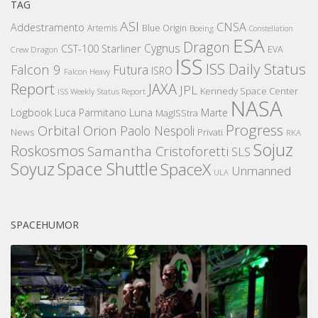
TAG
ASI
CNSA
Addestramento
Artemis
Blue Origin
Boeing
Constellation
ESA
Dragon
Cygnus
CST-100 Starliner
EVA
Crew Dragon
ISS
ISS Daily Status
Falcon 9
Futura
ISRO
Falcon Heavy
Report
JAXA
JPL
Kennedy Space Center
ISS Weekly Status Report
NASA
Logbook
Luna
Luca Parmitano
Marte
MagISStra
Progress
Orbital
Orion
Paolo Nespoli
News
Privati
RKA
Sojuz
Roskosmos
Samantha Cristoforetti
SLS
Space Shuttle
Soyuz
SpaceX
Unmanned
ULA
SPACEHUMOR