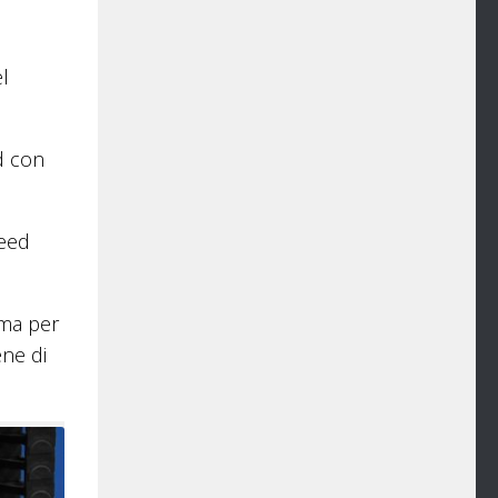
l
d con
heed
 ma per
ene di