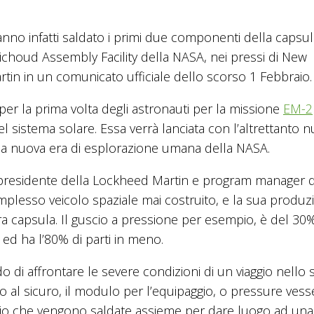
hanno infatti saldato i primi due componenti della capsu
ichoud Assembly Facility della NASA, nei pressi di New
tin in un comunicato ufficiale dello scorso 1 Febbraio.
er la prima volta degli astronauti per la missione
EM-2
el sistema solare. Essa verrà lanciata con l’altrettanto 
la nuova era di esplorazione umana della NASA.
presidente della Lockheed Martin e program manager 
plesso veicolo spaziale mai costruito, e la sua produz
altra capsula. Il guscio a pressione per esempio, è del 30
ed ha l’80% di parti in meno.
o di affrontare le severe condizioni di un viaggio nello 
al sicuro, il modulo per l’equipaggio, o pressure vesse
inio che vengono saldate assieme per dare luogo ad una