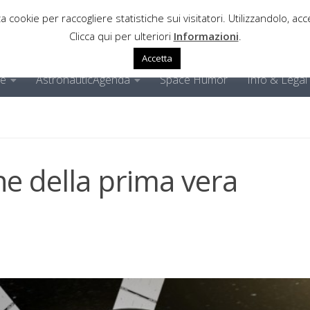
a cookie per raccogliere statistiche sui visitatori. Utilizzandolo, acce
Clicca qui per ulteriori
Informazioni
.
Accetta
ne
AstronauticAgenda
Space Humor
Info & Legal
one della prima vera