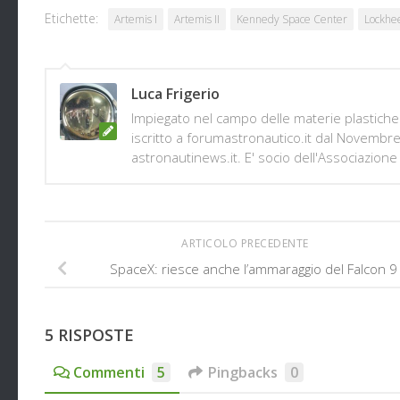
Etichette:
Artemis I
Artemis II
Kennedy Space Center
Lockhe
Luca Frigerio
Impiegato nel campo delle materie plastiche 
iscritto a forumastronautico.it dal Novembr
astronautinews.it. E' socio dell'Associazione 
ARTICOLO PRECEDENTE
SpaceX: riesce anche l’ammaraggio del Falcon 9
5 RISPOSTE
Commenti
5
Pingbacks
0