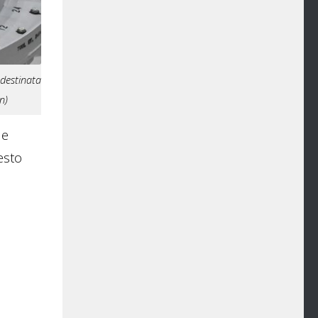
 destinata
n)
le
uesto