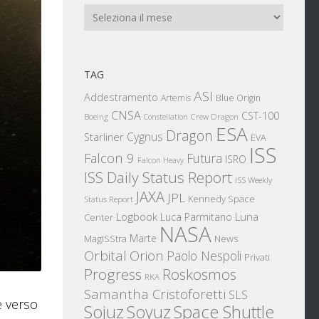
Archivi
TAG
ASI
Addestramento
Artemis
Blue Origin
CNSA
CST-100
Boeing
Crew Dragon
Constellation
ESA
Dragon
Cygnus
Starliner
EVA
ISS
Falcon 9
Futura
ISRO
Falcon Heavy
ISS Daily Status Report
ISS Weekly
JAXA
JPL
Kennedy Space
Status Report
Logbook
Luna
Luca Parmitano
Center
NASA
Marte
News
MagISStra
Orbital
Orion
Paolo Nespoli
Privati
Progress
Roskosmos
RKA
Samantha Cristoforetti
SLS
e verso
Sojuz
Space Shuttle
Soyuz