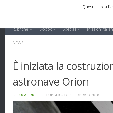
Questo sito utilizz
Sotto il contenuto
Rubriche
E-book
Speciali
Missioni italia
NEWS
È iniziata la costruzi
astronave Orion
DI
LUCA FRIGERIO
· PUBBLICATO
3 FEBBRAIO 2018