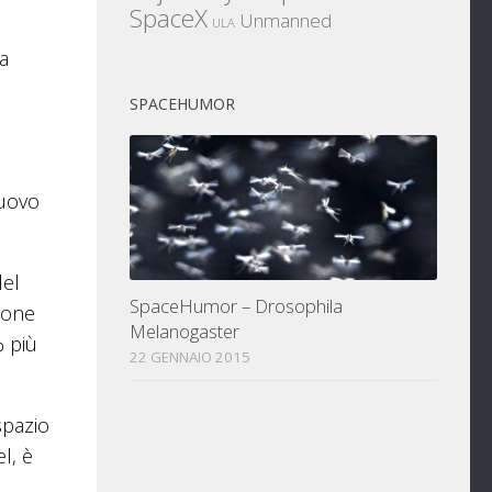
SpaceX
Unmanned
ULA
la
SPACEHUMOR
nuovo
del
SpaceHumor – Drosophila
ione
Melanogaster
% più
22 GENNAIO 2015
spazio
l, è