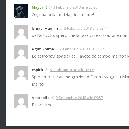
MayuriK
3 Febbraio 2018 alle 23:25
Oh, una bella notizia, finalmente!
Ismael Hamim
3 Febbraio 2018 alle 23:44
bell’articolo, spero che la fase di realizzazione non 
Agim Shima
4 Febbraio 2018 alle 11:14
Le astronavi spaziali ce li avete da tempo ma non l
espirit
5 Febbraio 2018 alle 15:05
Speriamo che anche grazie ad Orion i viaggi su Ma
Marte!
Antonella
2 Settembre 2018 alle 09:57
Bravissimo