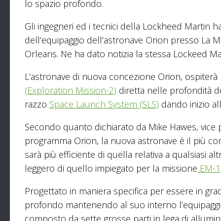
lo spazio profondo.
Gli ingegneri ed i tecnici della Lockheed Martin 
dell’equipaggio dell’astronave Orion presso La M
Orleans. Ne ha dato notizia la stessa Lockeed Mar
L’astronave di nuova concezione Orion, ospiterà p
(Exploration Mission-2)
diretta nelle profondità d
razzo
Space Launch System (SLS)
dando inizio al
Secondo quanto dichiarato da Mike Hawes, vice 
programma Orion, la nuova astronave è il più com
sarà più efficiente di quella relativa a qualsiasi 
leggero di quello impiegato per la missione
EM-1
Progettato in maniera specifica per essere in grad
profondo mantenendo al suo interno l’equipaggio 
composto da sette grosse parti in lega di allum