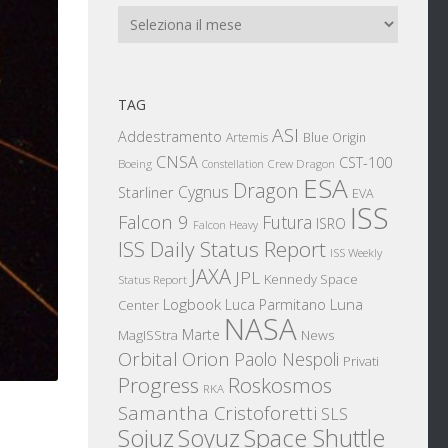
Archivi
TAG
ASI
Addestramento
Artemis
Blue Origin
CNSA
CST-100
Boeing
Crew Dragon
Constellation
ESA
Dragon
Cygnus
Starliner
EVA
ISS
Falcon 9
Futura
ISRO
Falcon Heavy
ISS Daily Status Report
ISS Weekly
JAXA
JPL
Kennedy Space
Status Report
Logbook
Luna
Luca Parmitano
Center
NASA
Marte
News
MagISStra
Orbital
Orion
Paolo Nespoli
Privati
Progress
Roskosmos
RKA
Samantha Cristoforetti
SLS
Sojuz
Space Shuttle
Soyuz