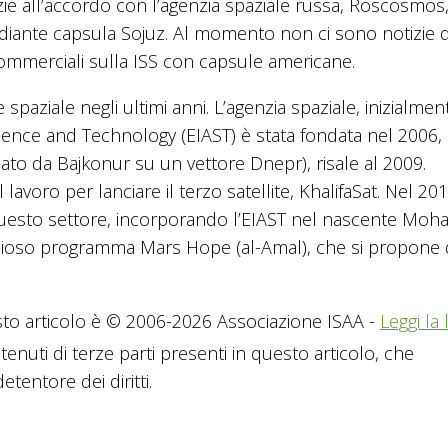
azie all’accordo con l’agenzia spaziale russa, Roscosmos
iante capsula Sojuz. Al momento non ci sono notizie d
ommerciali sulla ISS con capsule americane.
 spaziale negli ultimi anni. L’agenzia spaziale, inizialmen
ence and Technology (EIAST) è stata fondata nel 2006, e
iato da Bajkonur su un vettore Dnepr), risale al 2009.
avoro per lanciare il terzo satellite, KhalifaSat. Nel 2015
n questo settore, incorporando l’EIAST nel nascente M
zioso programma Mars Hope (al-Amal), che si propone 
to articolo è © 2006-2026 Associazione ISAA -
Leggi la 
tenuti di terze parti presenti in questo articolo, che
tentore dei diritti.