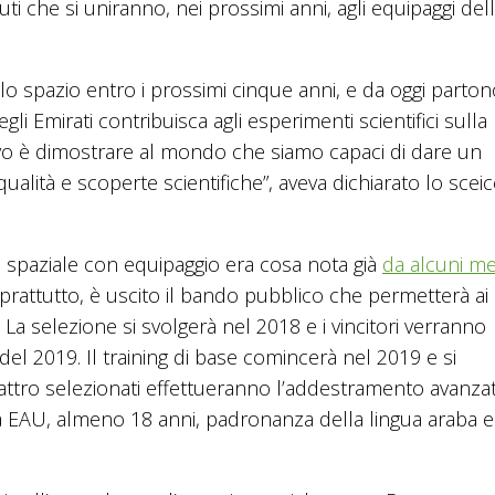
i che si uniranno, nei prossimi anni, agli equipaggi del
o spazio entro i prossimi cinque anni, e da oggi partono
li Emirati contribuisca agli esperimenti scientifici sulla
tivo è dimostrare al mondo che siamo capaci di dare un
alità e scoperte scientifiche”, aveva dichiarato lo scei
paziale con equipaggio era cosa nota già
da alcuni me
 soprattutto, è uscito il bando pubblico che permetterà ai
e. La selezione si svolgerà nel 2018 e i vincitori verranno
 del 2019. Il training di base comincerà nel 2019 e si
ttro selezionati effettueranno l’addestramento avanzat
nza EAU, almeno 18 anni, padronanza della lingua araba e