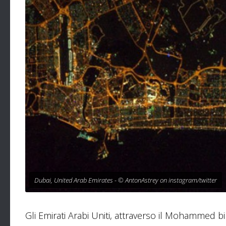
Dubai, United Arab Emirates - © AntonAstrey on instagram/twitter
Gli Emirati Arabi Uniti, attraverso il Mohammed 