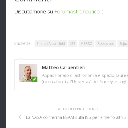
Discutiamone su
ForumAstronautico.it
Etichette:
Emirati Arabi Uniti
ISS
MBRSC
Roskosmos
Sojuz
Matteo Carpentieri
Appassionato di astronomia e spazio, laurea
(ricercatore) all'Università del Surrey, in Ing
ARTICOLO PRECEDENTE
La NASA conferma BEAM sulla ISS per almeno altri 3