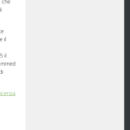
, che
i
te
 il
 il
ohammed
di
licenza
.