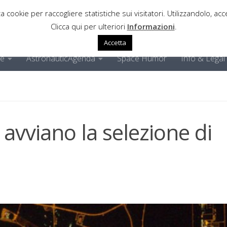
a cookie per raccogliere statistiche sui visitatori. Utilizzandolo, acce
Clicca qui per ulteriori
Informazioni
.
Accetta
ne
AstronauticAgenda
Space Humor
Info & Legal
i avviano la selezione di