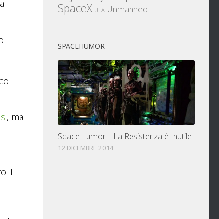
la
SpaceX
Unmanned
ULA
 i
SPACEHUMOR
cco
si
, ma
SpaceHumor – La Resistenza è Inutile
12 DICEMBRE 2014
o. I