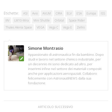
Etichette:
ASI
Avio
AVUM
CIRA
ELV
ESA
Europa
ISS
IXV
LM10-Mira
Mini Shuttle
Orbital
Space Rider
Thales Alenia Space
VEGA
Vega C
Vega E
Zefiro
Simone Montrasio
Appassionato di astronautica fin da bambino. Dopo
studi e lavoro nel settore chimico industriale, per
un decennio mi sono dedicato ad altro, per
inserirmi infine nel settore dei materiali compositi
anche per applicazioni aerospaziali. Collaboro
felicemente con AstronautiNEWS dalla sua
fondazione.
ARTICOLO SUCCESSIVO