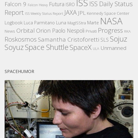
ISS
ISS Daily Status
Falcon 9
Futura
ISRO
Falcon Heavy
Report
JAXA
JPL
Kennedy Space Center
ISS Weekly Status Report
NASA
Logbook
Luna
Luca Parmitano
Marte
MagISStra
Progress
Orbital
Orion
Paolo Nespoli
News
Privati
RKA
Sojuz
Roskosmos
Samantha Cristoforetti
SLS
Space Shuttle
Soyuz
SpaceX
Unmanned
ULA
SPACEHUMOR