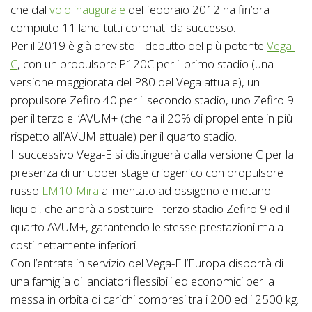
che dal
volo inaugurale
del febbraio 2012 ha fin’ora
compiuto 11 lanci tutti coronati da successo.
Per il 2019 è già previsto il debutto del più potente
Vega-
C
, con un propulsore P120C per il primo stadio (una
versione maggiorata del P80 del Vega attuale), un
propulsore Zefiro 40 per il secondo stadio, uno Zefiro 9
per il terzo e l’AVUM+ (che ha il 20% di propellente in più
rispetto all’AVUM attuale) per il quarto stadio.
Il successivo Vega-E si distinguerà dalla versione C per la
presenza di un upper stage criogenico con propulsore
russo
LM10-Mira
alimentato ad ossigeno e metano
liquidi, che andrà a sostituire il terzo stadio Zefiro 9 ed il
quarto AVUM+, garantendo le stesse prestazioni ma a
costi nettamente inferiori.
Con l’entrata in servizio del Vega-E l’Europa disporrà di
una famiglia di lanciatori flessibili ed economici per la
messa in orbita di carichi compresi tra i 200 ed i 2500 kg.