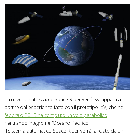
La navetta riutilizzabile Space Rider verrà sviluppata a
partire dall’esperienza fatta con il prototipo IXV, che nel
febbraio 2015 ha compiuto un volo parabolico
rientrando integro nell’Oceano Pacifico.
Il sistema automatico Space Rider verrà lanciato da un