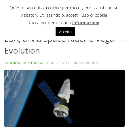
Questo sito utilizza cookie per raccogliere statistiche sui
Sotto il contenuto
visitatori. Utilizzandolo, accetti l'uso di cookie.
NEWS
Clicca qui per ulteriori
Informazioni
.
Accetta
ESA, al via Space Rider e Vega
Evolution
DI
SIMONE MONTRASIO
· PUBBLICATO
1 DICEMBRE 2017