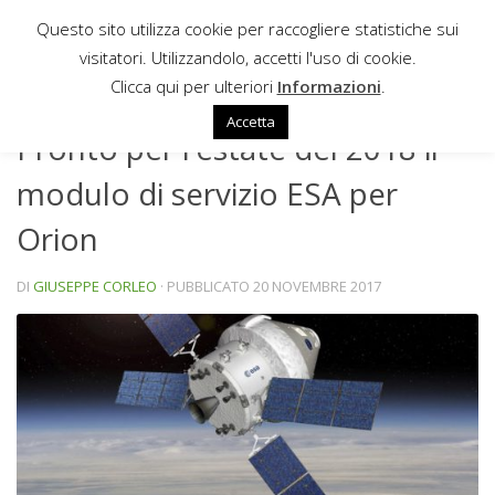
Questo sito utilizza cookie per raccogliere statistiche sui
Sotto il contenuto
visitatori. Utilizzandolo, accetti l'uso di cookie.
NEWS
Clicca qui per ulteriori
Informazioni
.
Accetta
Pronto per l’estate del 2018 il
modulo di servizio ESA per
Orion
DI
GIUSEPPE CORLEO
· PUBBLICATO
20 NOVEMBRE 2017