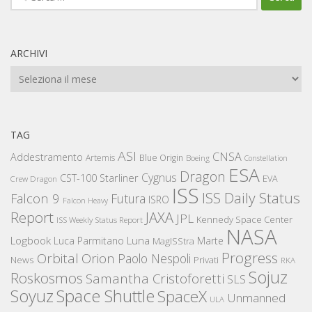
per:
ARCHIVI
Archivi
TAG
ASI
CNSA
Addestramento
Artemis
Blue Origin
Boeing
Constellation
ESA
Dragon
Cygnus
CST-100 Starliner
EVA
Crew Dragon
ISS
ISS Daily Status
Falcon 9
Futura
ISRO
Falcon Heavy
Report
JAXA
JPL
Kennedy Space Center
ISS Weekly Status Report
NASA
Logbook
Luna
Luca Parmitano
Marte
MagISStra
Progress
Orbital
Orion
Paolo Nespoli
News
Privati
RKA
Sojuz
Roskosmos
Samantha Cristoforetti
SLS
Space Shuttle
Soyuz
SpaceX
Unmanned
ULA