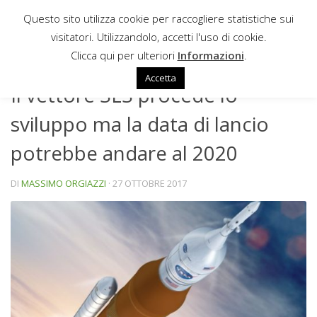
Questo sito utilizza cookie per raccogliere statistiche sui
Sotto il contenuto
visitatori. Utilizzandolo, accetti l'uso di cookie.
NEWS
Clicca qui per ulteriori
Informazioni
.
Accetta
Il vettore SLS procede lo
sviluppo ma la data di lancio
potrebbe andare al 2020
DI
MASSIMO ORGIAZZI
·
27 OTTOBRE 2017