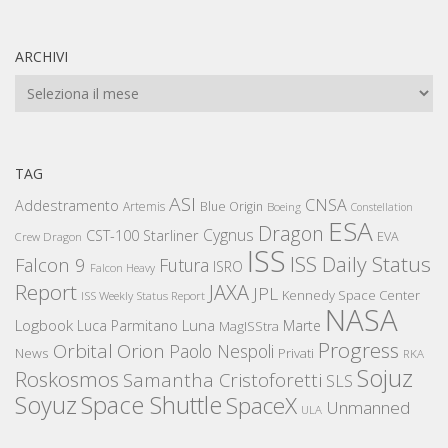
ARCHIVI
Archivi
TAG
ASI
CNSA
Addestramento
Artemis
Blue Origin
Boeing
Constellation
ESA
Dragon
Cygnus
CST-100 Starliner
EVA
Crew Dragon
ISS
ISS Daily Status
Falcon 9
Futura
ISRO
Falcon Heavy
Report
JAXA
JPL
Kennedy Space Center
ISS Weekly Status Report
NASA
Logbook
Luna
Luca Parmitano
Marte
MagISStra
Progress
Orbital
Orion
Paolo Nespoli
News
Privati
RKA
Sojuz
Roskosmos
Samantha Cristoforetti
SLS
Space Shuttle
Soyuz
SpaceX
Unmanned
ULA