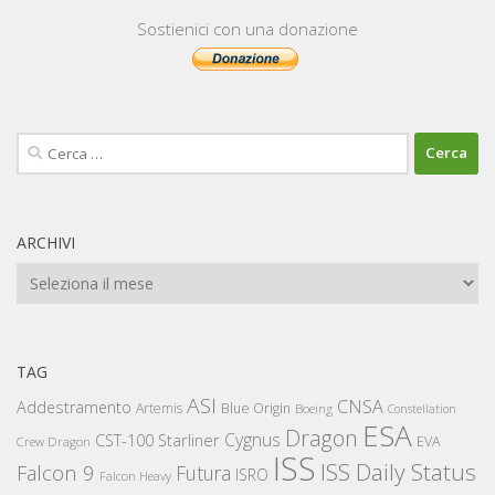
Sostienici con una donazione
Ricerca
per:
ARCHIVI
Archivi
TAG
ASI
CNSA
Addestramento
Artemis
Blue Origin
Boeing
Constellation
ESA
Dragon
Cygnus
CST-100 Starliner
EVA
Crew Dragon
ISS
ISS Daily Status
Falcon 9
Futura
ISRO
Falcon Heavy