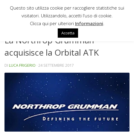
Questo sito utilizza cookie per raccogliere statistiche sui
Sotto il contenuto
visitatori. Utilizzandolo, accetti l'uso di cookie.
NEWS
Clicca qui per ulteriori
Informazioni
.
Accetta
La Northrop Grumman
acquisisce la Orbital ATK
DI
LUCA FRIGERIO
·
24 SETTEMBRE 2017