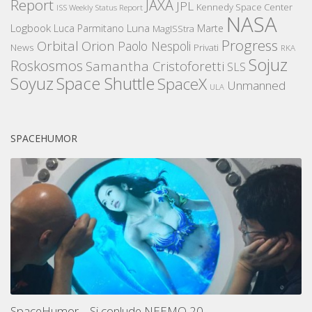
Report
JAXA
JPL
Kennedy Space Center
ISS Weekly Status Report
NASA
Logbook
Luna
Luca Parmitano
Marte
MagISStra
Progress
Orbital
Orion
Paolo Nespoli
News
Privati
RKA
Sojuz
Roskosmos
Samantha Cristoforetti
SLS
Space Shuttle
Soyuz
SpaceX
Unmanned
ULA
SPACEHUMOR
SpaceHumor – Si conlude NEEMO 20