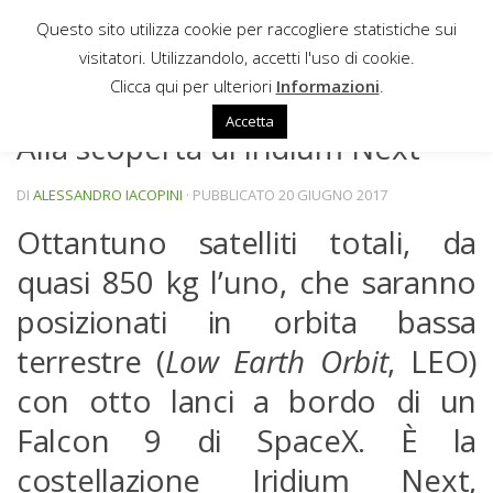
Questo sito utilizza cookie per raccogliere statistiche sui
Sotto il contenuto
visitatori. Utilizzandolo, accetti l'uso di cookie.
NEWS
Clicca qui per ulteriori
Informazioni
.
Accetta
Alla scoperta di Iridium Next
DI
ALESSANDRO IACOPINI
· PUBBLICATO
20 GIUGNO 2017
Ottantuno satelliti totali, da
quasi 850 kg l’uno, che saranno
posizionati in orbita bassa
terrestre (
Low Earth Orbit
, LEO)
con otto lanci a bordo di un
Falcon 9 di SpaceX. È la
costellazione Iridium Next,