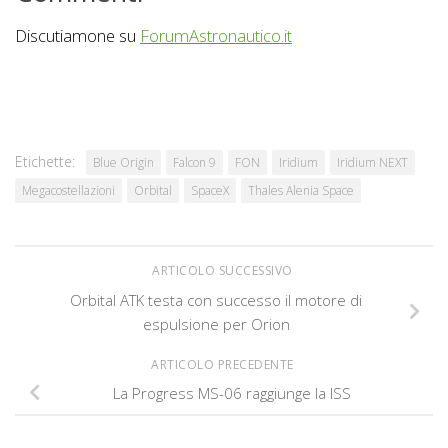
Discutiamone su
ForumAstronautico.it
Etichette:
Blue Origin
Falcon 9
FON
Iridium
Iridium NEXT
Megacostellazioni
Orbital
SpaceX
Thales Alenia Space
ARTICOLO SUCCESSIVO
Orbital ATK testa con successo il motore di
espulsione per Orion
ARTICOLO PRECEDENTE
La Progress MS-06 raggiunge la ISS