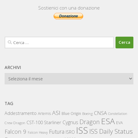
Sostienici con una donazione
Ricerca
per:
ARCHIVI
Archivi
TAG
ASI
CNSA
Addestramento
Artemis
Blue Origin
Boeing
Constellation
ESA
Dragon
Cygnus
CST-100 Starliner
EVA
Crew Dragon
ISS
ISS Daily Status
Falcon 9
Futura
ISRO
Falcon Heavy