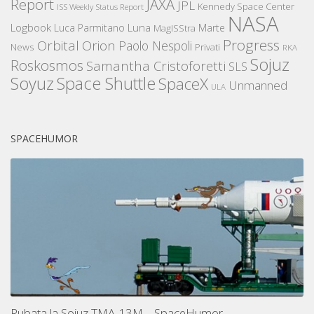
Report
JAXA
JPL
Kennedy Space Center
ISS Weekly Status Report
NASA
Logbook
Luna
Luca Parmitano
Marte
MagISStra
Progress
Orbital
Orion
Paolo Nespoli
News
Privati
RKA
Sojuz
Roskosmos
Samantha Cristoforetti
SLS
Space Shuttle
Soyuz
SpaceX
Unmanned
ULA
SPACEHUMOR
Rubata la Sojuz TMA-13M – SpaceHumor