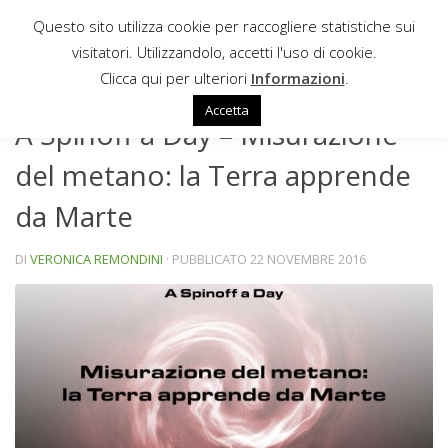
Questo sito utilizza cookie per raccogliere statistiche sui
Sotto il contenuto
visitatori. Utilizzandolo, accetti l'uso di cookie.
SPINOFF A DAY
Clicca qui per ulteriori
Informazioni
.
Accetta
A Spinoff a Day – Misurazione
del metano: la Terra apprende
da Marte
DI
VERONICA REMONDINI
· PUBBLICATO
22 NOVEMBRE 2016