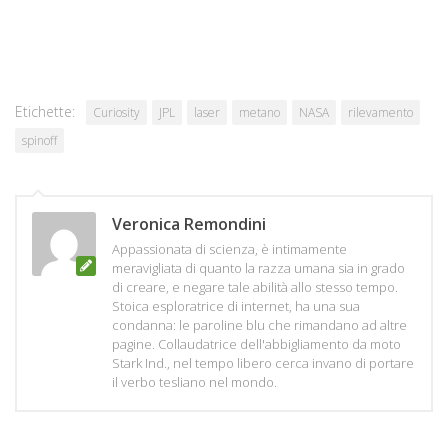
Etichette:
Curiosity
JPL
laser
metano
NASA
rilevamento
spinoff
Veronica Remondini
Appassionata di scienza, è intimamente
meravigliata di quanto la razza umana sia in grado
di creare, e negare tale abilità allo stesso tempo.
Stoica esploratrice di internet, ha una sua
condanna: le paroline blu che rimandano ad altre
pagine. Collaudatrice dell'abbigliamento da moto
Stark Ind., nel tempo libero cerca invano di portare
il verbo tesliano nel mondo.