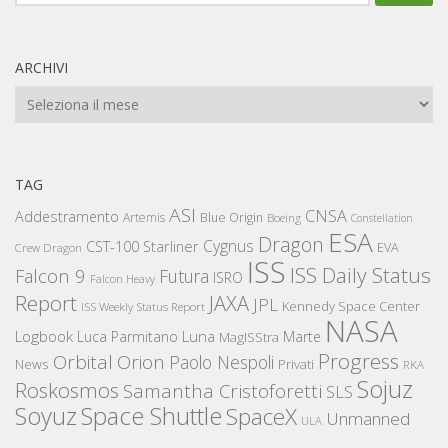
per:
ARCHIVI
Archivi
TAG
ASI
CNSA
Addestramento
Artemis
Blue Origin
Boeing
Constellation
ESA
Dragon
Cygnus
CST-100 Starliner
EVA
Crew Dragon
ISS
ISS Daily Status
Falcon 9
Futura
ISRO
Falcon Heavy
Report
JAXA
JPL
Kennedy Space Center
ISS Weekly Status Report
NASA
Logbook
Luna
Luca Parmitano
Marte
MagISStra
Progress
Orbital
Orion
Paolo Nespoli
News
Privati
RKA
Sojuz
Roskosmos
Samantha Cristoforetti
SLS
Space Shuttle
Soyuz
SpaceX
Unmanned
ULA