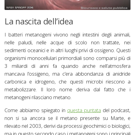
La nascita dell’idea
I batteri metanogeni vivono negli intestini degli animali,
nelle paludi, nelle acque di scolo non trattate, nei
sedimenti oceanici e in altri luoghi privi di ossigeno. Questi
organismi monocellulari primordiali sono comparsi più di
3 miliardi di anni fa quando anche nell’atmosfera
mancava l’ossigeno, ma c’era abbondanza di anidride
carbonica e idrogeno, che questi microbi riescono a
metabolizzare. Il loro nome deriva dal fatto che i
metanogeni rilasciano metano.
Come abbiamo spiegato in
questa puntata
del podcast,
non si sa ancora se il metano presente su Marte, e
rilevato nel 2003, derivi da processi geochimici o biologici,
ma in questo secondo caso i metanogeni sono i principali