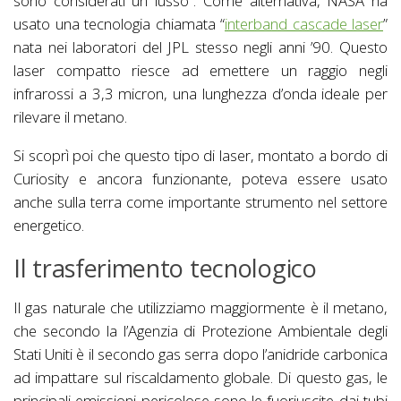
sono considerati un lusso”. Come alternativa, NASA ha
usato una tecnologia chiamata “
interband cascade laser
”
nata nei laboratori del JPL stesso negli anni ’90. Questo
laser compatto riesce ad emettere un raggio negli
infrarossi a 3,3 micron, una lunghezza d’onda ideale per
rilevare il metano.
Si scoprì poi che questo tipo di laser, montato a bordo di
Curiosity e ancora funzionante, poteva essere usato
anche sulla terra come importante strumento nel settore
energetico.
Il trasferimento tecnologico
Il gas naturale che utilizziamo maggiormente è il metano,
che secondo la l’Agenzia di Protezione Ambientale degli
Stati Uniti è il secondo gas serra dopo l’anidride carbonica
ad impattare sul riscaldamento globale. Di questo gas, le
principali emissioni pericolose sono le fuoriuscite dai tubi