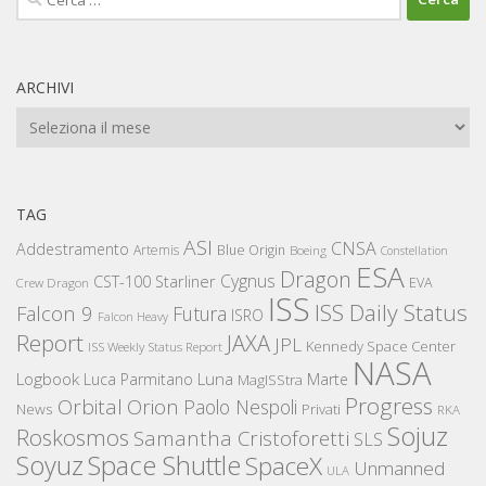
per:
ARCHIVI
Archivi
TAG
ASI
CNSA
Addestramento
Artemis
Blue Origin
Boeing
Constellation
ESA
Dragon
Cygnus
CST-100 Starliner
EVA
Crew Dragon
ISS
ISS Daily Status
Falcon 9
Futura
ISRO
Falcon Heavy
Report
JAXA
JPL
Kennedy Space Center
ISS Weekly Status Report
NASA
Logbook
Luna
Luca Parmitano
Marte
MagISStra
Progress
Orbital
Orion
Paolo Nespoli
News
Privati
RKA
Sojuz
Roskosmos
Samantha Cristoforetti
SLS
Space Shuttle
Soyuz
SpaceX
Unmanned
ULA