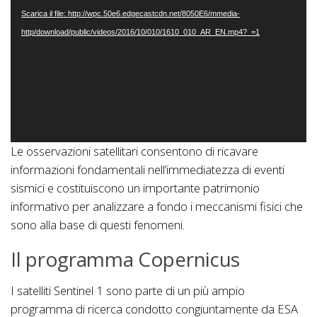
Player
Scarica il file: http://wpc.50e6.edgecastcdn.net/8050E6/mmedia-
http/download/public/videos/2016/10/010/1610_010_AR_EN.mp4?_=1
Le osservazioni satellitari consentono di ricavare
informazioni fondamentali nell’immediatezza di eventi
sismici e costituiscono un importante patrimonio
informativo per analizzare a fondo i meccanismi fisici che
sono alla base di questi fenomeni.
Il programma Copernicus
I satelliti Sentinel 1 sono parte di un più ampio
programma di ricerca condotto congiuntamente da ESA