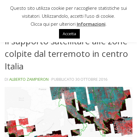
Questo sito utilizza cookie per raccogliere statistiche sui
Sotto il contenuto
visitatori. Utilizzandolo, accetti l'uso di cookie.
NEWS
Clicca qui per ulteriori
Informazioni
.
Accetta
Il supporto satellitare alle zone
colpite dal terremoto in centro
Italia
DI
ALBERTO ZAMPIERON
· PUBBLICATO
30 OTTOBRE 2016