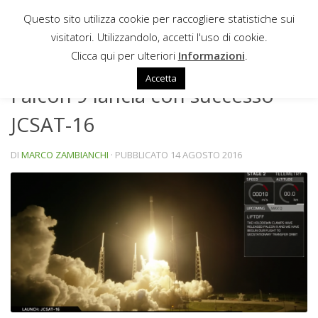
Questo sito utilizza cookie per raccogliere statistiche sui
Sotto il contenuto
visitatori. Utilizzandolo, accetti l'uso di cookie.
NEWS
Clicca qui per ulteriori
Informazioni
.
Accetta
Falcon 9 lancia con successo
JCSAT-16
DI
MARCO ZAMBIANCHI
· PUBBLICATO
14 AGOSTO 2016