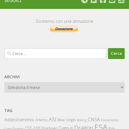
SEGUICI:
Sostienici con una donazione
Ricerca
per:
ARCHIVI
Archivi
TAG
ASI
CNSA
Addestramento
Artemis
Blue Origin
Boeing
Constellation
ESA
Dragon
Cygnus
CST-100 Starliner
EVA
Crew Dragon