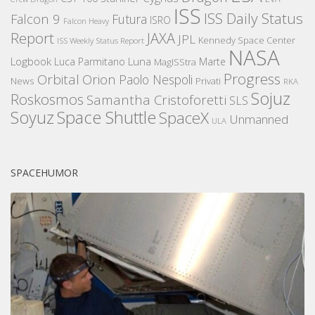
ISS
ISS Daily Status
Falcon 9
Futura
ISRO
Falcon Heavy
Report
JAXA
JPL
Kennedy Space Center
ISS Weekly Status Report
NASA
Logbook
Luna
Luca Parmitano
Marte
MagISStra
Progress
Orbital
Orion
Paolo Nespoli
News
Privati
RKA
Sojuz
Roskosmos
Samantha Cristoforetti
SLS
Space Shuttle
Soyuz
SpaceX
Unmanned
ULA
SPACEHUMOR