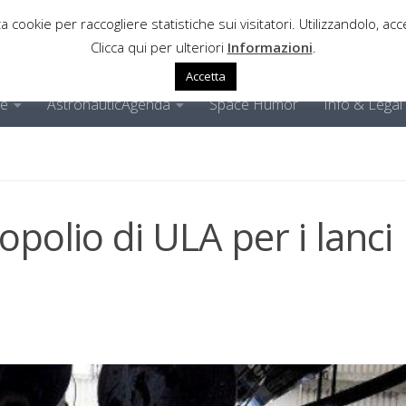
a cookie per raccogliere statistiche sui visitatori. Utilizzandolo, acce
Clicca qui per ulteriori
Informazioni
.
Accetta
ne
AstronauticAgenda
Space Humor
Info & Legal
olio di ULA per i lanci