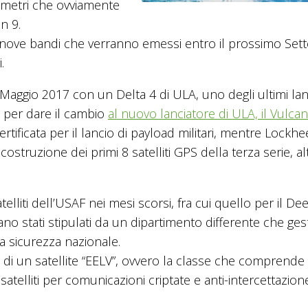
rametri che ovviamente
n 9.
 di nove bandi che verranno emessi entro il prossimo Se
.
 Maggio 2017 con un Delta 4 di ULA, uno degli ultimi lan
8 per dare il cambio
al nuovo lanciatore di ULA, il Vulcan
tificata per il lancio di payload militari, mentre Lockh
costruzione dei primi 8 satelliti GPS della terza serie, alt
atelliti dell’USAF nei mesi scorsi, fra cui quello per il De
o stati stipulati da un dipartimento differente che gest
la sicurezza nazionale.
, di un satellite “EELV”, ovvero la classe che comprende 
, satelliti per comunicazioni criptate e anti-intercettazion