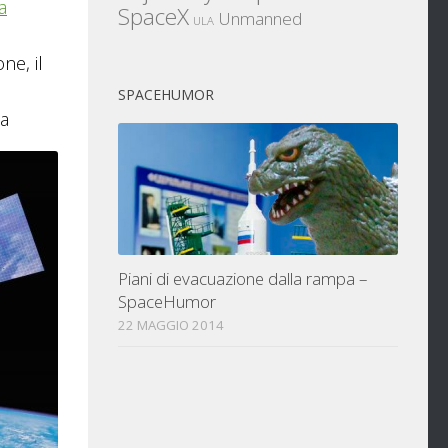
a
SpaceX
Unmanned
ULA
ne, il
SPACEHUMOR
la
Piani di evacuazione dalla rampa –
SpaceHumor
22 MAGGIO 2014