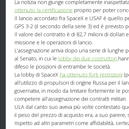
La notizia non giunge completamente inaspettata
ottenuto la certificazione
proprio per poter conco
Il lancio accordato fra SpaceX e USAF è quello per
GPS 3-2 (il secondo della serie 3) ed è previsto 
Il valore del contratto è di 82,7 milioni di dollari
missione e le operazioni di lancio.
L’assegnazione arriva dopo una serie di lunghe po
al Senato, in cui le
lobby dei due costruttori
han
difeso le posizioni di entrambe le società.
La lobby di SpaceX
ha ottenuto forti restrizioni
(p
all’utilizzo di propulsori di origine Russa per il la
governativi, in modo da limitare fortemente le poss
competere all’assegnazione dei contratti militari.
ULA dal canto suo aveva più volte contestato q
il peso del prezzo di acquisto era, a suo parere
rispetto ad altri parametri come affidabilità, certe