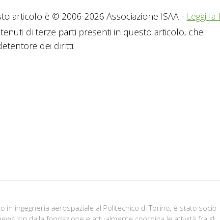
to articolo è © 2006-2026 Associazione ISAA -
Leggi la 
tenuti di terze parti presenti in questo articolo, che
tentore dei diritti.
in ingegneria aerospaziale al Politecnico di Torino, è stato socio
ws sin dalla fondazione e attualmente coordina le attività fra gli