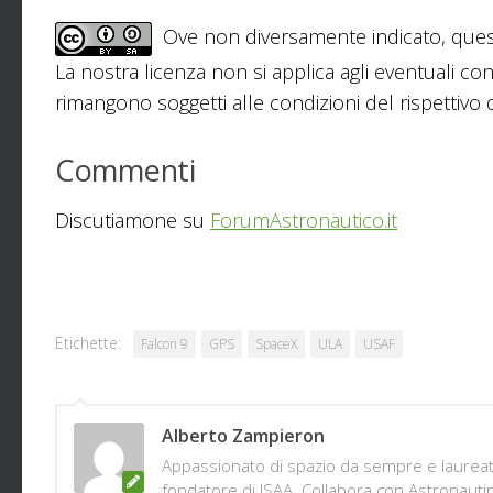
Ove non diversamente indicato, ques
La nostra licenza non si applica agli eventuali con
rimangono soggetti alle condizioni del rispettivo de
Commenti
Discutiamone su
ForumAstronautico.it
Etichette:
Falcon 9
GPS
SpaceX
ULA
USAF
Alberto Zampieron
Appassionato di spazio da sempre e laureato 
fondatore di ISAA. Collabora con Astronautine