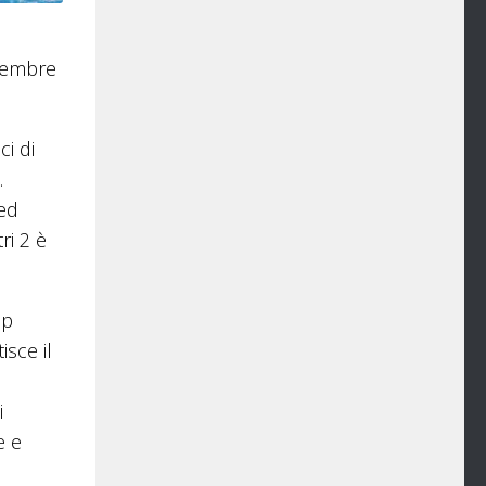
ttembre
ci di
.
eed
ri 2 è
ep
isce il
i
e e