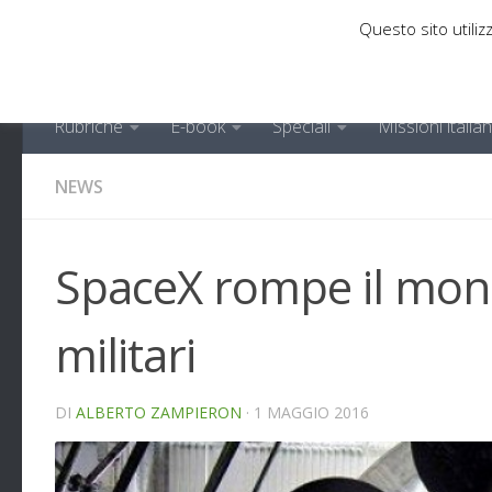
Questo sito utilizz
Sotto il contenuto
Rubriche
E-book
Speciali
Missioni italia
NEWS
SpaceX rompe il monop
militari
DI
ALBERTO ZAMPIERON
·
1 MAGGIO 2016