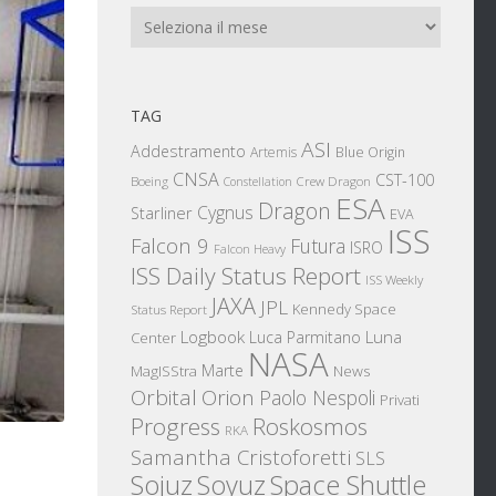
Archivi
TAG
ASI
Addestramento
Artemis
Blue Origin
CNSA
CST-100
Boeing
Crew Dragon
Constellation
ESA
Dragon
Cygnus
Starliner
EVA
ISS
Falcon 9
Futura
ISRO
Falcon Heavy
ISS Daily Status Report
ISS Weekly
JAXA
JPL
Kennedy Space
Status Report
Logbook
Luna
Luca Parmitano
Center
NASA
Marte
News
MagISStra
Orbital
Orion
Paolo Nespoli
Privati
Progress
Roskosmos
RKA
Samantha Cristoforetti
SLS
Sojuz
Space Shuttle
Soyuz