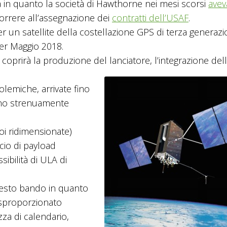
 in quanto la società di Hawthorne nei mesi scorsi
avev
rrere all’assegnazione dei
contratti dell’USAF
.
 un satellite della costellazione GPS di terza generazio
per Maggio 2018.
 e coprirà la produzione del lanciatore, l’integrazione del
lemiche, arrivate fino
no strenuamente
oi ridimensionate)
ncio di payload
ibilità di ULA di
uesto bando in quanto
, sproporzionato
zza di calendario,