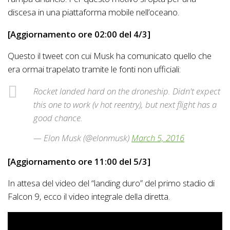
discesa in una piattaforma mobile nell’oceano.
[Aggiornamento ore 02:00 del 4/3]
Questo il tweet con cui Musk ha comunicato quello che
era ormai trapelato tramite le fonti non ufficiali:
Rocket landed hard on the droneship. Didn't expect
this one to work (v hot reentry), but next flight has a
good chance.
— Elon Musk (@elonmusk)
March 5, 2016
[Aggiornamento ore 11:00 del 5/3]
In attesa del video del “landing duro” del primo stadio di
Falcon 9, ecco il video integrale della diretta.