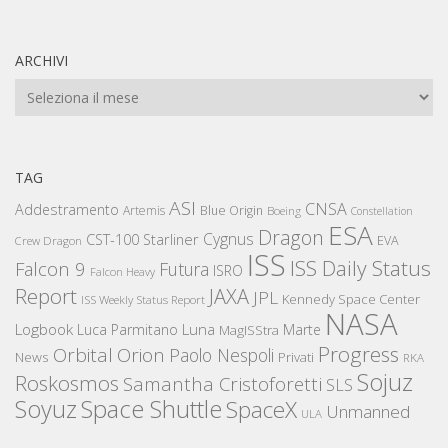
ARCHIVI
Archivi
TAG
ASI
CNSA
Addestramento
Artemis
Blue Origin
Boeing
Constellation
ESA
Dragon
Cygnus
CST-100 Starliner
EVA
Crew Dragon
ISS
ISS Daily Status
Falcon 9
Futura
ISRO
Falcon Heavy
Report
JAXA
JPL
Kennedy Space Center
ISS Weekly Status Report
NASA
Logbook
Luna
Luca Parmitano
Marte
MagISStra
Progress
Orbital
Orion
Paolo Nespoli
News
Privati
RKA
Sojuz
Roskosmos
Samantha Cristoforetti
SLS
Space Shuttle
Soyuz
SpaceX
Unmanned
ULA