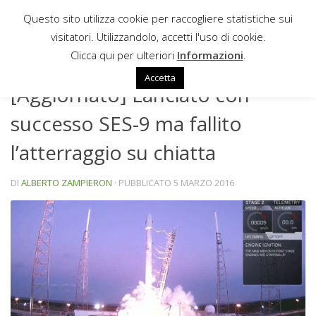
Questo sito utilizza cookie per raccogliere statistiche sui
Sotto il contenuto
visitatori. Utilizzandolo, accetti l'uso di cookie.
NEWS
Clicca qui per ulteriori
Informazioni
.
Accetta
[Aggiornato] Lanciato con
successo SES-9 ma fallito
l’atterraggio su chiatta
DI
ALBERTO ZAMPIERON
· PUBBLICATO
5 MARZO 2016