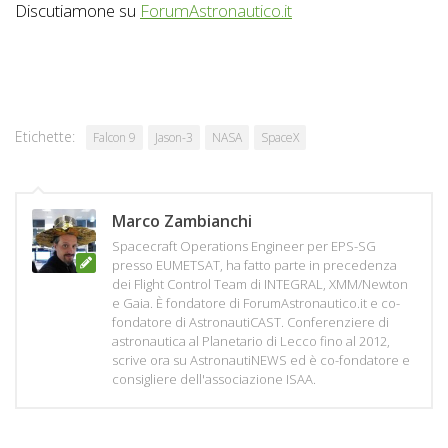
Discutiamone su
ForumAstronautico.it
Etichette:
Falcon 9
Jason-3
NASA
SpaceX
Marco Zambianchi
Spacecraft Operations Engineer per EPS-SG
presso EUMETSAT, ha fatto parte in precedenza
dei Flight Control Team di INTEGRAL, XMM/Newton
e Gaia. È fondatore di ForumAstronautico.it e co-
fondatore di AstronautiCAST. Conferenziere di
astronautica al Planetario di Lecco fino al 2012,
scrive ora su AstronautiNEWS ed è co-fondatore e
consigliere dell'associazione ISAA.