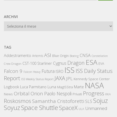
ARCHIVI
Archivi
TAG
ASI
CNSA
Addestramento
Artemis
Blue Origin
Boeing
Constellation
ESA
Dragon
Cygnus
CST-100 Starliner
EVA
Crew Dragon
ISS
ISS Daily Status
Falcon 9
Futura
ISRO
Falcon Heavy
Report
JAXA
JPL
Kennedy Space Center
ISS Weekly Status Report
NASA
Logbook
Luna
Luca Parmitano
Marte
MagISStra
Progress
Orbital
Orion
Paolo Nespoli
News
Privati
RKA
Sojuz
Roskosmos
Samantha Cristoforetti
SLS
Space Shuttle
Soyuz
SpaceX
Unmanned
ULA