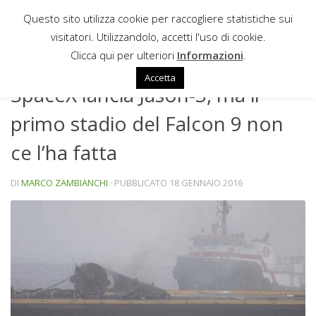
Questo sito utilizza cookie per raccogliere statistiche sui
Sotto il contenuto
visitatori. Utilizzandolo, accetti l'uso di cookie.
NEWS
Clicca qui per ulteriori
Informazioni
.
Accetta
SpaceX lancia Jason-3, ma il
primo stadio del Falcon 9 non
ce l’ha fatta
DI
MARCO ZAMBIANCHI
· PUBBLICATO
18 GENNAIO 2016