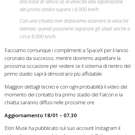
alla base di lancio se la velocità alla separazione
del primo stadio supera i 6.000 km/h.
Con una chiatta non dobbiamo azzerare la velocità
laterale, quindi possiamo separare gli stadi anche a
circa 9.000 km/h.
Facciamo comunque i complimenti a SpaceX per il lancio
coronato da successo, mentre dovremo aspettare la
prossima occasione per vedere se il sistema di rientro del
primo stadio saprà dimostrarsi più affidabile.
Maggiori dettagli tecnici e con ogni probabilità il video del
momento del contatto tra primo stadio del Falcon e la
chiatta saranno diffusi nelle prossime ore.
Aggiornamento 18/01 – 07.30
Elon Musk ha pubblicato sul suo account Instagram il