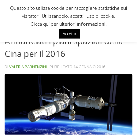
Questo sito utilizza cookie per raccogliere statistiche sui
Sotto il contenuto
visitatori. Utilizzandolo, accetti l'uso di cookie.
NEWS
Clicca qui per ulteriori
Informazioni
.
Accetta
Annunciati i piani spaziali della
Cina per il 2016
DI
VALERIA PARNENZINI
· PUBBLICATO
14 GENNAIO 2016