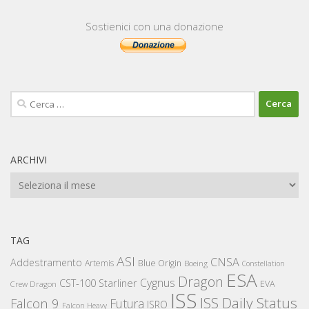
Sostienici con una donazione
Ricerca
per:
ARCHIVI
Archivi
TAG
ASI
CNSA
Addestramento
Artemis
Blue Origin
Boeing
Constellation
ESA
Dragon
Cygnus
CST-100 Starliner
EVA
Crew Dragon
ISS
ISS Daily Status
Falcon 9
Futura
ISRO
Falcon Heavy