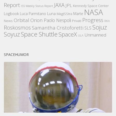
Report
JAXA
JPL
Kennedy Space Center
ISS Weekly Status Report
NASA
Logbook
Luna
Luca Parmitano
Marte
MagISStra
Progress
Orbital
Orion
Paolo Nespoli
News
Privati
RKA
Sojuz
Roskosmos
Samantha Cristoforetti
SLS
Space Shuttle
Soyuz
SpaceX
Unmanned
ULA
SPACEHUMOR