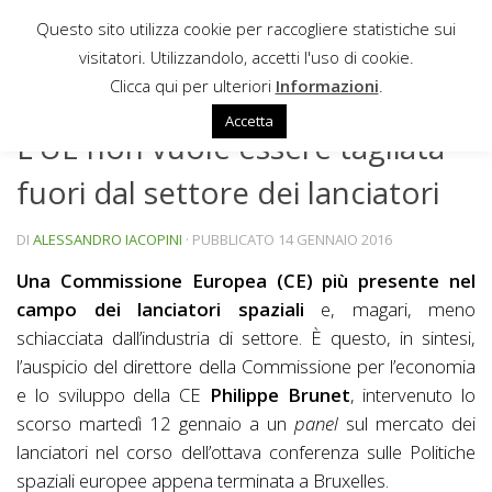
Questo sito utilizza cookie per raccogliere statistiche sui
Sotto il contenuto
visitatori. Utilizzandolo, accetti l'uso di cookie.
NEWS
Clicca qui per ulteriori
Informazioni
.
Accetta
L’UE non vuole essere tagliata
fuori dal settore dei lanciatori
DI
ALESSANDRO IACOPINI
· PUBBLICATO
14 GENNAIO 2016
Una Commissione Europea (CE) più presente nel
campo dei lanciatori spaziali
e, magari, meno
schiacciata dall’industria di settore. È questo, in sintesi,
l’auspicio del direttore della Commissione per l’economia
e lo sviluppo della CE
Philippe Brunet
, intervenuto lo
scorso martedì 12 gennaio a un
panel
sul mercato dei
lanciatori nel corso dell’ottava conferenza sulle Politiche
spaziali europee appena terminata a Bruxelles.