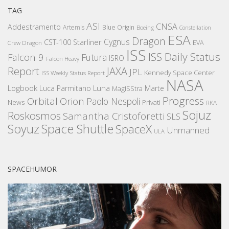
TAG
ASI
CNSA
Addestramento
Artemis
Blue Origin
Boeing
Constellation
ESA
Dragon
Cygnus
CST-100 Starliner
EVA
Crew Dragon
ISS
ISS Daily Status
Falcon 9
Futura
ISRO
Falcon Heavy
Report
JAXA
JPL
Kennedy Space Center
ISS Weekly Status Report
NASA
Logbook
Luna
Luca Parmitano
Marte
MagISStra
Progress
Orbital
Orion
Paolo Nespoli
News
Privati
RKA
Sojuz
Roskosmos
Samantha Cristoforetti
SLS
Space Shuttle
Soyuz
SpaceX
Unmanned
ULA
SPACEHUMOR