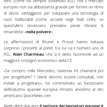
vero (come ha sempre sostenuto ASL) che il mercato
europeo non sia abbastanza grande per fornire un ritmo
di lancio vantaggioso per sviluppare una tecnologia di
razzi riutilizzabili (come accade negli Stati Uniti), se
quest’ultimi dovessero prendere piede l’Ariane 6
rimarrebbe «
nella polvere
».
Le affermazioni di Brunet e Proust hanno tuttavia
sorpreso i presenti al
panel
, tra cui cui il numero uno di
ASL,
Alain Charmeau
, che si è detto favorevole ad un
maggiore sostegno economico della CE.
«Se compro mille Mercedes, l’azienda mi chiamerà poi
per progettarle? I clienti devono essere consultati, non
invitati a progettare», ha commentato un funzionario
dell’industria spaziale europea rimasto anonimo al sito
americano
SpaceNews.com
.
Negli ultimi due anni
il settore dei lanciatori europei è