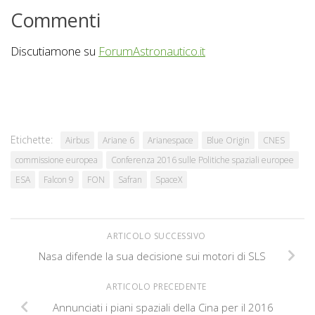
Commenti
Discutiamone su
ForumAstronautico.it
Etichette:
Airbus
Ariane 6
Arianespace
Blue Origin
CNES
commissione europea
Conferenza 2016 sulle Politiche spaziali europee
ESA
Falcon 9
FON
Safran
SpaceX
ARTICOLO SUCCESSIVO
Nasa difende la sua decisione sui motori di SLS
ARTICOLO PRECEDENTE
Annunciati i piani spaziali della Cina per il 2016