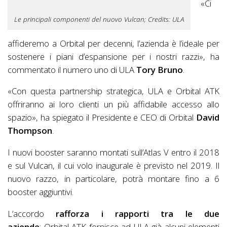
«Ci
Le principali componenti del nuovo Vulcan; Credits: ULA
affideremo a Orbital per decenni, l’azienda è l’ideale per
sostenere i piani d’espansione per i nostri razzi», ha
commentato il numero uno di ULA
Tory Bruno
.
«Con questa partnership strategica, ULA e Orbital ATK
offriranno ai loro clienti un più affidabile accesso allo
spazio», ha spiegato il Presidente e CEO di Orbital
David
Thompson
.
I nuovi booster saranno montati sull’Atlas V entro il 2018
e sul Vulcan, il cui volo inaugurale è previsto nel 2019. Il
nuovo razzo, in particolare, potrà montare fino a 6
booster aggiuntivi.
L’accordo
rafforza i rapporti tra le due
aziende
: Orbital ATK fornisce ad ULA già alcuni elementi