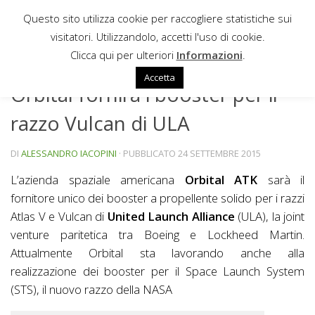
Questo sito utilizza cookie per raccogliere statistiche sui
Sotto il contenuto
visitatori. Utilizzandolo, accetti l'uso di cookie.
NEWS
Clicca qui per ulteriori
Informazioni
.
Accetta
Orbital fornirà i booster per il
razzo Vulcan di ULA
DI
ALESSANDRO IACOPINI
· PUBBLICATO
24 SETTEMBRE 2015
L’azienda spaziale americana
Orbital ATK
sarà il
fornitore unico dei booster a propellente solido per i razzi
Atlas V e Vulcan di
United Launch Alliance
(ULA), la joint
venture paritetica tra Boeing e Lockheed Martin.
Attualmente Orbital sta lavorando anche alla
realizzazione dei booster per il Space Launch System
(STS), il nuovo razzo della NASA