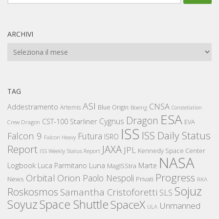
per:
ARCHIVI
Archivi
TAG
ASI
CNSA
Addestramento
Artemis
Blue Origin
Boeing
Constellation
ESA
Dragon
Cygnus
CST-100 Starliner
EVA
Crew Dragon
ISS
ISS Daily Status
Falcon 9
Futura
ISRO
Falcon Heavy
Report
JAXA
JPL
Kennedy Space Center
ISS Weekly Status Report
NASA
Logbook
Luna
Luca Parmitano
Marte
MagISStra
Progress
Orbital
Orion
Paolo Nespoli
News
Privati
RKA
Sojuz
Roskosmos
Samantha Cristoforetti
SLS
Space Shuttle
Soyuz
SpaceX
Unmanned
ULA