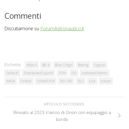
Commenti
Discutiamone su
ForumAstronautico.it
Etichette:
Atlas V
BE-4
Blue Origin
Boeing
Cygnus
Delta IV
Distributed Launch
FON
ISS
Lockheed Martin
NASA
Orbital
Orbital ATK
RD-180
SLS
ULA
Vulcan
ARTICOLO SUCCESSIVO
Rinviato al 2023 il lancio di Orion con equipaggio a
bordo