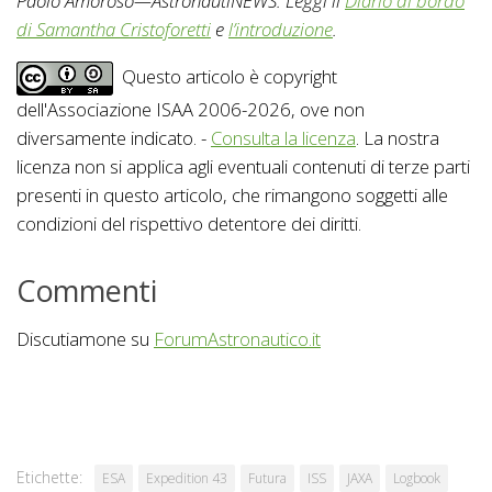
Paolo Amoroso—AstronautiNEWS. Leggi il
Diario di bordo
di Samantha Cristoforetti
e
l’introduzione
.
Questo articolo è copyright
dell'Associazione ISAA 2006-2026, ove non
diversamente indicato. -
Consulta la licenza
. La nostra
licenza non si applica agli eventuali contenuti di terze parti
presenti in questo articolo, che rimangono soggetti alle
condizioni del rispettivo detentore dei diritti.
Commenti
Discutiamone su
ForumAstronautico.it
Etichette:
ESA
Expedition 43
Futura
ISS
JAXA
Logbook