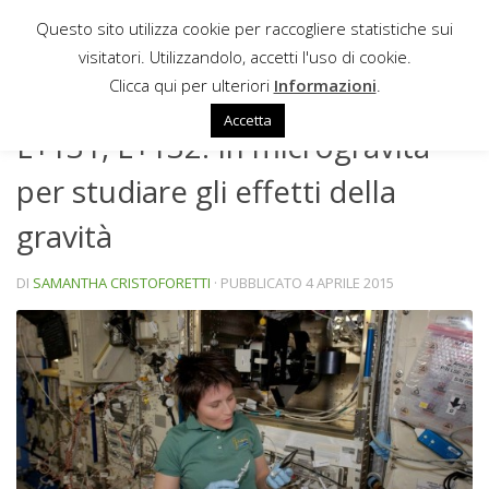
Questo sito utilizza cookie per raccogliere statistiche sui
Sotto il contenuto
visitatori. Utilizzandolo, accetti l'uso di cookie.
NEWS
Clicca qui per ulteriori
Informazioni
.
Accetta
L+131, L+132: In microgravità
per studiare gli effetti della
gravità
DI
SAMANTHA CRISTOFORETTI
· PUBBLICATO
4 APRILE 2015