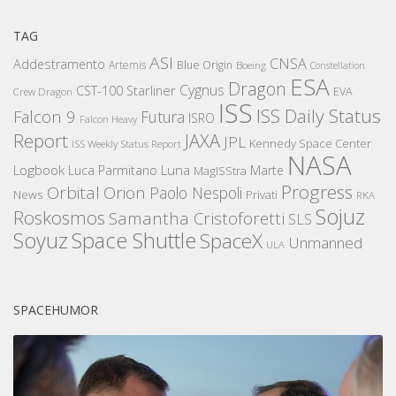
TAG
ASI
CNSA
Addestramento
Artemis
Blue Origin
Boeing
Constellation
ESA
Dragon
Cygnus
CST-100 Starliner
EVA
Crew Dragon
ISS
ISS Daily Status
Falcon 9
Futura
ISRO
Falcon Heavy
Report
JAXA
JPL
Kennedy Space Center
ISS Weekly Status Report
NASA
Logbook
Luna
Luca Parmitano
Marte
MagISStra
Progress
Orbital
Orion
Paolo Nespoli
News
Privati
RKA
Sojuz
Roskosmos
Samantha Cristoforetti
SLS
Space Shuttle
Soyuz
SpaceX
Unmanned
ULA
SPACEHUMOR