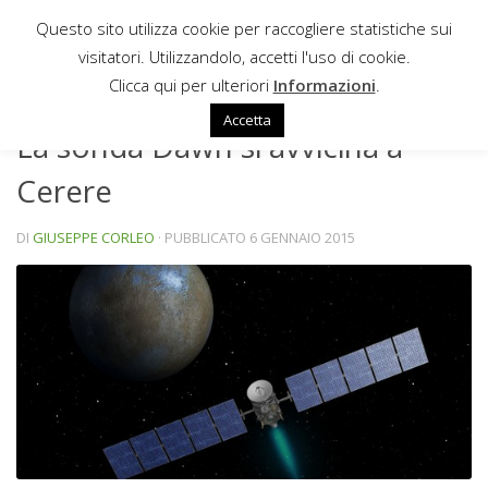
Questo sito utilizza cookie per raccogliere statistiche sui
Sotto il contenuto
visitatori. Utilizzandolo, accetti l'uso di cookie.
NEWS
Clicca qui per ulteriori
Informazioni
.
Accetta
La sonda Dawn si avvicina a
Cerere
DI
GIUSEPPE CORLEO
· PUBBLICATO
6 GENNAIO 2015