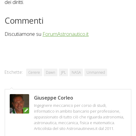
dei diritti.
Commenti
Discutiamone su
ForumAstronautico.it
Etichette:
Cerere
Dawn
JPL
NASA
Unmanned
Giuseppe Corleo
Ingegnere meccanico per corso di studi,
informatico in ambito bancario per professione,
appassionato di tutto ciò che riguarda astronomia,
astronautica, meccanica, fisica e matematica.
Articolista del sito Astronautinews.it dal 2011.