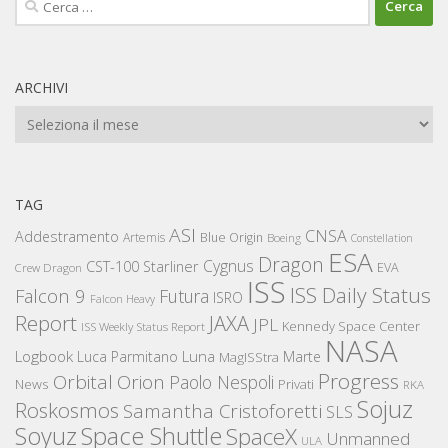
per:
ARCHIVI
Archivi
TAG
ASI
CNSA
Addestramento
Artemis
Blue Origin
Boeing
Constellation
ESA
Dragon
Cygnus
CST-100 Starliner
EVA
Crew Dragon
ISS
ISS Daily Status
Falcon 9
Futura
ISRO
Falcon Heavy
Report
JAXA
JPL
Kennedy Space Center
ISS Weekly Status Report
NASA
Logbook
Luna
Luca Parmitano
Marte
MagISStra
Progress
Orbital
Orion
Paolo Nespoli
News
Privati
RKA
Sojuz
Roskosmos
Samantha Cristoforetti
SLS
Space Shuttle
Soyuz
SpaceX
Unmanned
ULA