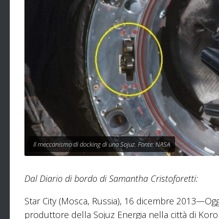
Il meccanismo di docking di una Sojuz. Fonte: NASA
Dal Diario di bordo di Samantha Cristoforetti:
Star City (Mosca, Russia), 16 dicembre 2013—Oggi 
produttore della Sojuz Energia nella città di Kor