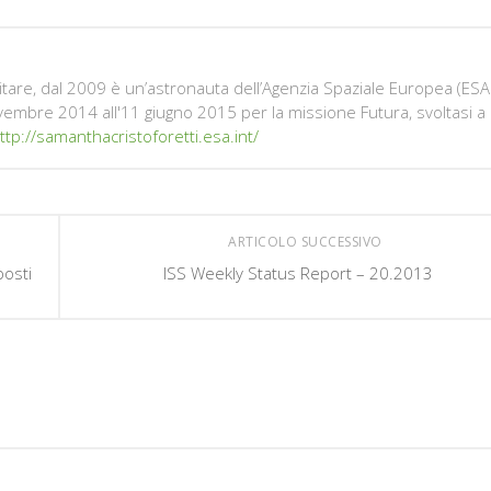
litare, dal 2009 è un’astronauta dell’Agenzia Spaziale Europea (ESA
ovembre 2014 all'11 giugno 2015 per la missione Futura, svoltasi a
ttp://samanthacristoforetti.esa.int/
ARTICOLO SUCCESSIVO
posti
ISS Weekly Status Report – 20.2013