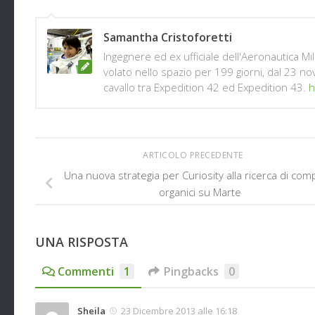
Samantha Cristoforetti
Ingegnere ed ex ufficiale dell'Aeronautica Mi
volato nello spazio per 199 giorni, dal 23 n
cavallo tra Expedition 42 ed Expedition 43.
h
ARTICOLO PRECEDENTE
Una nuova strategia per Curiosity alla ricerca di com
organici su Marte
UNA RISPOSTA
Commenti
1
Pingbacks
0
Sheila
23 Dicembre 2013 alle 16:18