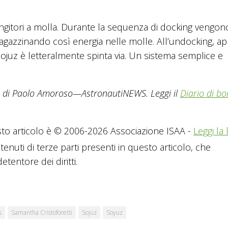
ngitori a molla. Durante la sequenza di docking vengon
agazzinando così energia nelle molle. All’undocking, a
a Sojuz è letteralmente spinta via. Un sistema semplice e
ra di Paolo Amoroso—AstronautiNEWS. Leggi il
Diario di bo
to articolo è © 2006-2026 Associazione ISAA -
Leggi la 
tenuti di terze parti presenti in questo articolo, che
tentore dei diritti.
s
Samantha Cristoforetti
Sojuz
Soyuz