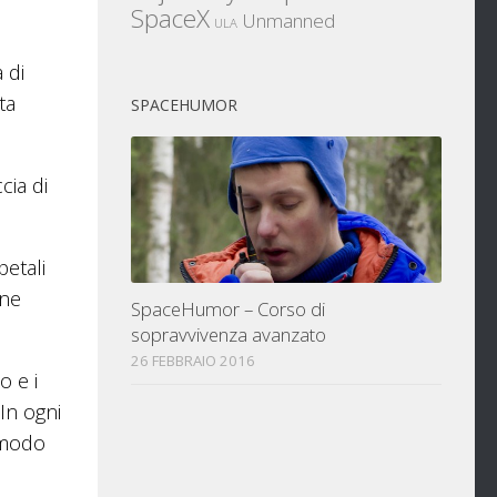
SpaceX
Unmanned
ULA
 di
ta
SPACEHUMOR
cia di
petali
one
SpaceHumor – Corso di
sopravvivenza avanzato
26 FEBBRAIO 2016
o e i
In ogni
n modo