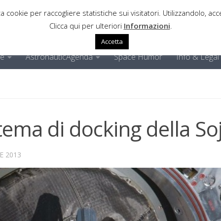
a cookie per raccogliere statistiche sui visitatori. Utilizzandolo, acce
Clicca qui per ulteriori
Informazioni
.
Accetta
ne
AstronauticAgenda
Space Humor
Info & Legal
istema di docking della So
E 2013