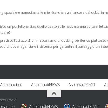
king spaziale e nonostante le mie ricerche avrei ancora dei dubbi in m
sto un portellone tipo quello usato sulle navi, ma una volta effettu
ttuare?
 previsto l’utilizzo di un meccanismo di docking periferico piuttosto
o di dover sganciare il sistema per garantire il passaggio tra i due
Astronautico
AstronautiNEWS
AstronautiCAST
A
mons BY-SA
onautico
AstronautiNEWS
AstronautiCAST