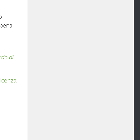
o
ppena
rdo di
licenza
.