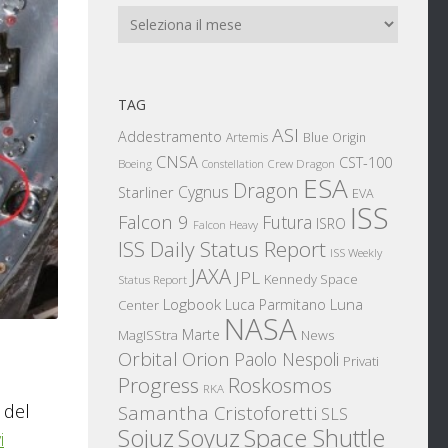
Archivi
TAG
ASI
Addestramento
Artemis
Blue Origin
CNSA
CST-100
Boeing
Crew Dragon
Constellation
ESA
Dragon
Cygnus
Starliner
EVA
ISS
Falcon 9
Futura
ISRO
Falcon Heavy
ISS Daily Status Report
ISS Weekly
JAXA
JPL
Kennedy Space
Status Report
Logbook
Luna
Luca Parmitano
Center
NASA
Marte
News
MagISStra
Orbital
Orion
Paolo Nespoli
Privati
Progress
Roskosmos
RKA
 del
Samantha Cristoforetti
SLS
Sojuz
Space Shuttle
Soyuz
i