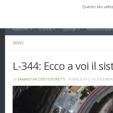
Questo sito utilizz
Sotto il contenuto
Rubriche
E-book
Speciali
Missioni italia
NEWS
L-344: Ecco a voi il s
DI
SAMANTHA CRISTOFORETTI
· PUBBLICATO
16 DICEMBR