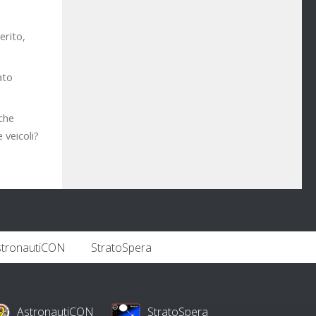
erito,
ato
 che
 veicoli?
stronautiCON
StratoSpera
AstronautiCON
StratoSpera