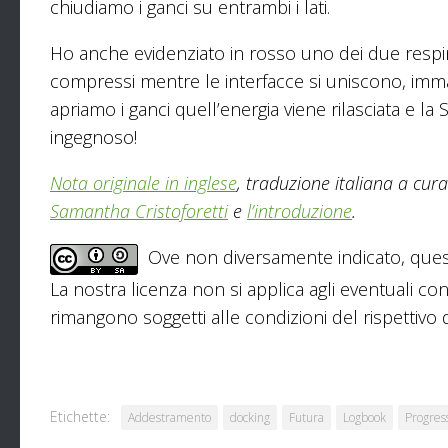
chiudiamo i ganci su entrambi i lati.
Ho anche evidenziato in rosso uno dei due respi
compressi mentre le interfacce si uniscono, imm
apriamo i ganci quell’energia viene rilasciata e l
ingegnoso!
Nota originale in inglese
, traduzione italiana a cu
Samantha Cristoforetti
e
l’introduzione
.
Ove non diversamente indicato, ques
La nostra licenza non si applica agli eventuali con
rimangono soggetti alle condizioni del rispettivo de
Etichette:
Addestramento
docking
Futura
Logbook
Progres