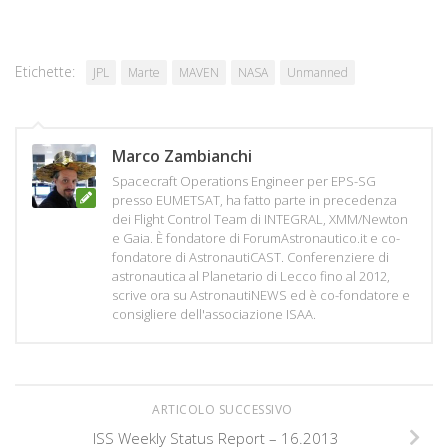
Etichette:
JPL
Marte
MAVEN
NASA
Unmanned
Marco Zambianchi
Spacecraft Operations Engineer per EPS-SG
presso EUMETSAT, ha fatto parte in precedenza
dei Flight Control Team di INTEGRAL, XMM/Newton
e Gaia. È fondatore di ForumAstronautico.it e co-
fondatore di AstronautiCAST. Conferenziere di
astronautica al Planetario di Lecco fino al 2012,
scrive ora su AstronautiNEWS ed è co-fondatore e
consigliere dell'associazione ISAA.
ARTICOLO SUCCESSIVO
ISS Weekly Status Report – 16.2013