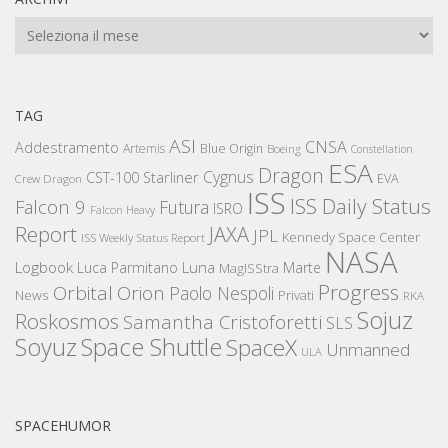
Archivi
TAG
ASI
CNSA
Addestramento
Artemis
Blue Origin
Boeing
Constellation
ESA
Dragon
Cygnus
CST-100 Starliner
EVA
Crew Dragon
ISS
ISS Daily Status
Falcon 9
Futura
ISRO
Falcon Heavy
Report
JAXA
JPL
Kennedy Space Center
ISS Weekly Status Report
NASA
Logbook
Luna
Luca Parmitano
Marte
MagISStra
Progress
Orbital
Orion
Paolo Nespoli
News
Privati
RKA
Sojuz
Roskosmos
Samantha Cristoforetti
SLS
Space Shuttle
Soyuz
SpaceX
Unmanned
ULA
SPACEHUMOR