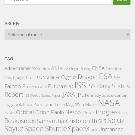
per:
ARCHIVI
Archivi
TAG
ASI
CNSA
Addestramento
Artemis
Blue Origin
Boeing
Constellation
ESA
Dragon
Cygnus
CST-100 Starliner
EVA
Crew Dragon
ISS
ISS Daily Status
Falcon 9
Futura
ISRO
Falcon Heavy
Report
JAXA
JPL
Kennedy Space Center
ISS Weekly Status Report
NASA
Logbook
Luna
Luca Parmitano
Marte
MagISStra
Progress
Orbital
Orion
Paolo Nespoli
News
Privati
RKA
Sojuz
Roskosmos
Samantha Cristoforetti
SLS
Space Shuttle
Soyuz
SpaceX
Unmanned
ULA