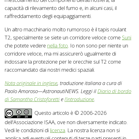
capacità di rilevamento del fumo e, in alcuni casi, il
raffreddamento degli equipaggiamenti.
Un altro macchinario molto rumoroso è il tapis roulant
T2, specialmente se siete un corridore veloce come
Suni
che potete vedere
nella foto
. Io non sono per niente un
corridore veloce, ma mi assicurerò ugualmente di
indossare la protezione per le orecchie sul T2 come
raccomandato dai nostri medici spaziali.
Nota originale in inglese
, traduzione italiana a cura di
Paolo Amoroso—AstronautiNEWS. Leggi il
Diario di bordo
di Samantha Cristoforetti
e
l’introduzione
.
Questo articolo è © 2006-2026
dell'Associazione ISAA, ove non diversamente indicato.
Vedi le condizioni di
licenza
. La nostra licenza non si
applica agli eventuali contenuti di terze parti presenti in