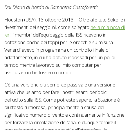
Dal Diario di bordo di Samantha Cristoforetti:
Houston (USA), 13 ottobre 2013—Oltre alle tute Sokol e i
rivestimenti dei seggiolini, come spiegato
nella mia nota di
ieri
, i membri dell’equipaggio della ISS ricevono in
dotazione anche dei tappi per le orecchie su misura.
Venerdì avevo in programma un controllo finale di
adattamento, in cui ho potuto indossarli per un po’ di
tempo mentre lavoravo sul mio computer per
assicurarmi che fossero comodi.
C’è una versione più semplice passiva e una versione
attiva che usiamo per fare i nostri esami periodici
dell’udito sulla ISS. Come potreste sapere, la Stazione è
piuttosto rumorosa, principalmente a causa del
significativo numero di ventole continuamente in funzione
per forzare la circolazione dell’aria, e dunque fornire il
mescolamento dei componenti dell’atmosfera, la