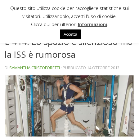
Questo sito utilizza cookie per raccogliere statistiche sui
Sotto il contenuto
visitatori. Utilizzandolo, accetti l'uso di cookie.
NEWS
Clicca qui per ulteriori
Informazioni
.
Accetta
L-414: Lo spazio è silenzioso ma
la ISS è rumorosa
DI
SAMANTHA CRISTOFORETTI
· PUBBLICATO
14 OTTOBRE 2013