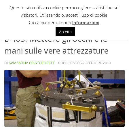
Questo sito utilizza cookie per raccogliere statistiche sui
Sotto il contenuto
visitatori. Utilizzandolo, accetti l'uso di cookie.
NEWS
Clicca qui per ulteriori
Informazioni
.
Accetta
L-405: Mettere gli occhi e le
mani sulle vere attrezzature
DI
SAMANTHA CRISTOFORETTI
· PUBBLICATO
22 OTTOBRE 2013