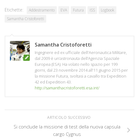
Etichette:
Addestramento
EVA
Futura
ISS
Logbook
Samantha Cristoforetti
Samantha Cristoforetti
Ingegnere ed ex ufficiale dell'Aeronautica Militare,
dal 2009 è un’astronauta dell’Agenzia Spaziale
Europea (ESA). Ha volato nello spazio per 199
giorni, dal 23 novembre 2014 all'11 giugno 2015 per
la missione Futura, svoltasi a cavallo tra Expedition
42 ed Expedition 43.
http://samanthacristoforetti.esa.int/
ARTICOLO SUCCESSIVO
Si conclude la missione di test della nuova capsula
cargo Cygnus