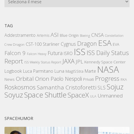
TAG
ASI
CNSA
Addestramento
Artemis
Blue Origin
Boeing
Constellation
ESA
Dragon
Cygnus
CST-100 Starliner
EVA
Crew Dragon
ISS
ISS Daily Status
Falcon 9
Futura
ISRO
Falcon Heavy
Report
JAXA
JPL
Kennedy Space Center
ISS Weekly Status Report
NASA
Logbook
Luna
Luca Parmitano
Marte
MagISStra
Progress
Orbital
Orion
Paolo Nespoli
News
Privati
RKA
Sojuz
Roskosmos
Samantha Cristoforetti
SLS
Space Shuttle
Soyuz
SpaceX
Unmanned
ULA
SPACEHUMOR