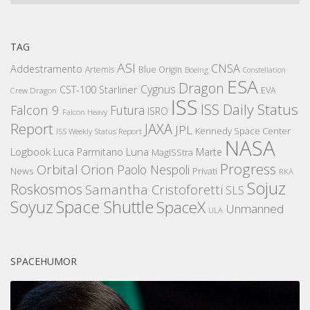
TAG
ASI
CNSA
Addestramento
Artemis
Blue Origin
Boeing
Constellation
ESA
Dragon
Cygnus
CST-100 Starliner
EVA
Crew Dragon
ISS
ISS Daily Status
Falcon 9
Futura
ISRO
Falcon Heavy
Report
JAXA
JPL
Kennedy Space Center
ISS Weekly Status Report
NASA
Logbook
Luna
Luca Parmitano
Marte
MagISStra
Progress
Orbital
Orion
Paolo Nespoli
News
Privati
RKA
Sojuz
Roskosmos
Samantha Cristoforetti
SLS
Space Shuttle
Soyuz
SpaceX
Unmanned
ULA
SPACEHUMOR