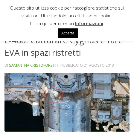
Questo sito utilizza cookie per raccogliere statistiche sui
Sotto il contenuto
visitatori. Utilizzandolo, accetti l'uso di cookie.
NEWS
Clicca qui per ulteriori
Informazioni
.
Accetta
L-468: Catturare Cygnus e fare
EVA in spazi ristretti
DI
SAMANTHA CRISTOFORETTI
· PUBBLICATO
21 AGOSTO 2013