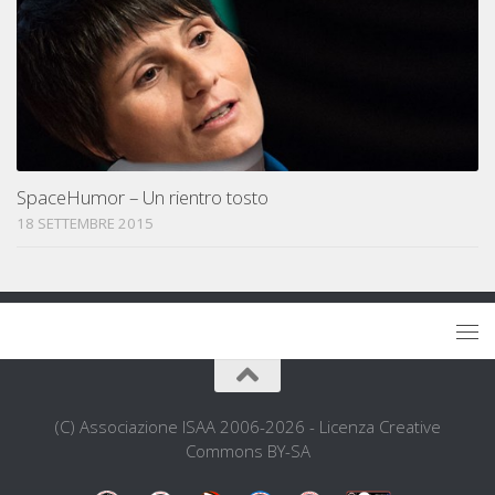
SpaceHumor – Un rientro tosto
18 SETTEMBRE 2015
(C) Associazione ISAA 2006-2026 - Licenza Creative
Commons BY-SA