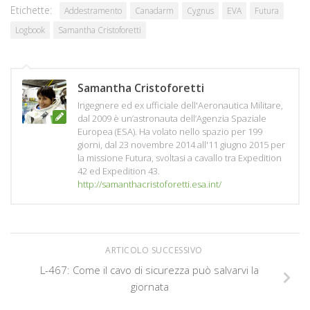
Etichette:
Addestramento
Canadarm
Cygnus
EVA
Futura
Logbook
Samantha Cristoforetti
Samantha Cristoforetti
Ingegnere ed ex ufficiale dell'Aeronautica Militare,
dal 2009 è un’astronauta dell’Agenzia Spaziale
Europea (ESA). Ha volato nello spazio per 199
giorni, dal 23 novembre 2014 all'11 giugno 2015 per
la missione Futura, svoltasi a cavallo tra Expedition
42 ed Expedition 43.
http://samanthacristoforetti.esa.int/
ARTICOLO SUCCESSIVO
L-467: Come il cavo di sicurezza può salvarvi la
giornata