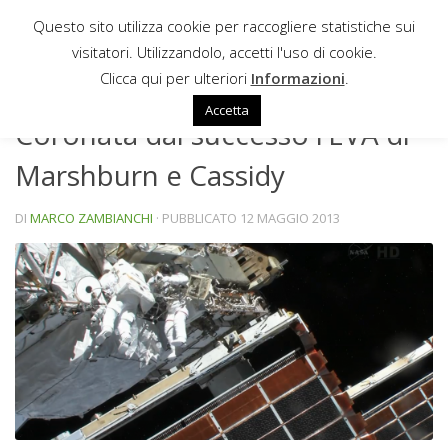
Questo sito utilizza cookie per raccogliere statistiche sui
Sotto il contenuto
visitatori. Utilizzandolo, accetti l'uso di cookie.
NEWS
Clicca qui per ulteriori
Informazioni
.
Accetta
Coronata dal successo l’EVA di
Marshburn e Cassidy
DI
MARCO ZAMBIANCHI
· PUBBLICATO
12 MAGGIO 2013