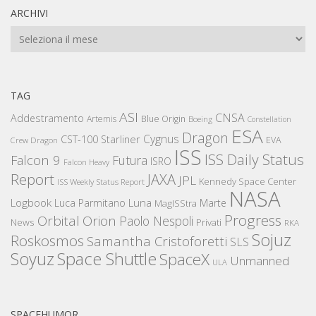
ARCHIVI
Archivi
TAG
ASI
CNSA
Addestramento
Artemis
Blue Origin
Boeing
Constellation
ESA
Dragon
Cygnus
CST-100 Starliner
EVA
Crew Dragon
ISS
ISS Daily Status
Falcon 9
Futura
ISRO
Falcon Heavy
Report
JAXA
JPL
Kennedy Space Center
ISS Weekly Status Report
NASA
Logbook
Luna
Luca Parmitano
Marte
MagISStra
Progress
Orbital
Orion
Paolo Nespoli
News
Privati
RKA
Sojuz
Roskosmos
Samantha Cristoforetti
SLS
Space Shuttle
Soyuz
SpaceX
Unmanned
ULA
SPACEHUMOR