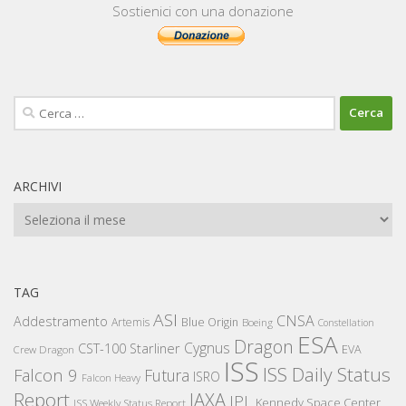
Sostienici con una donazione
Ricerca
per:
ARCHIVI
Archivi
TAG
ASI
CNSA
Addestramento
Artemis
Blue Origin
Boeing
Constellation
ESA
Dragon
Cygnus
CST-100 Starliner
EVA
Crew Dragon
ISS
ISS Daily Status
Falcon 9
Futura
ISRO
Falcon Heavy
Report
JAXA
JPL
Kennedy Space Center
ISS Weekly Status Report