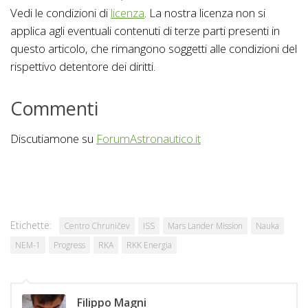
Vedi le condizioni di
licenza
. La nostra licenza non si
applica agli eventuali contenuti di terze parti presenti in
questo articolo, che rimangono soggetti alle condizioni del
rispettivo detentore dei diritti.
Commenti
Discutiamone su
ForumAstronautico.it
Etichette:
Centro Chruničev
ISS
Mars Lander Mission
Nauka
NEM-1
Progress
RKA
RKK Energia
Filippo Magni