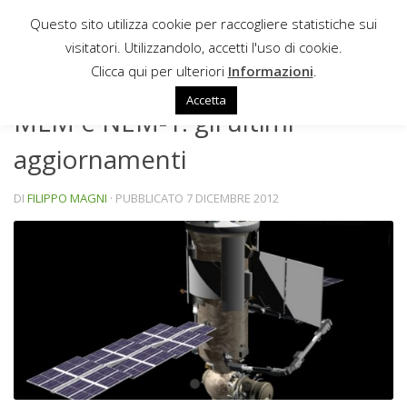
Questo sito utilizza cookie per raccogliere statistiche sui
Sotto il contenuto
visitatori. Utilizzandolo, accetti l'uso di cookie.
NEWS
Clicca qui per ulteriori
Informazioni
.
Accetta
MLM e NEM-1: gli ultimi
aggiornamenti
DI
FILIPPO MAGNI
· PUBBLICATO
7 DICEMBRE 2012