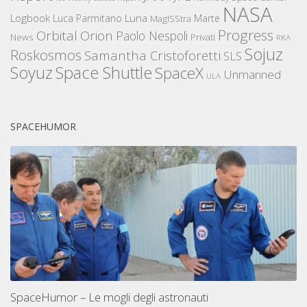
NASA
Logbook
Luna
Luca Parmitano
Marte
MagISStra
Progress
Orbital
Orion
Paolo Nespoli
News
Privati
RKA
Sojuz
Roskosmos
Samantha Cristoforetti
SLS
Space Shuttle
Soyuz
SpaceX
Unmanned
ULA
SPACEHUMOR
SpaceHumor – Le mogli degli astronauti