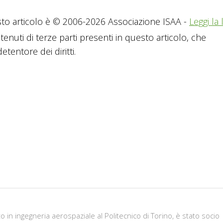
to articolo è © 2006-2026 Associazione ISAA -
Leggi la 
tenuti di terze parti presenti in questo articolo, che
tentore dei diritti.
in ingegneria aerospaziale al Politecnico di Torino, è stato socio