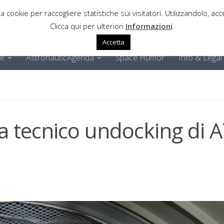
a cookie per raccogliere statistiche sui visitatori. Utilizzandolo, acce
Clicca qui per ulteriori
Informazioni
.
Accetta
ne
AstronauticAgenda
Space Humor
Info & Legal
a tecnico undocking di 