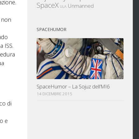
azione.
SpaceX
Unmanned
ULA
, non
SPACEHUMOR
ando
a ISS.
cedura
ua
SpaceHumor – La Sojuz dell’MI6
14 DICEMBRE 2015
co di
lo e