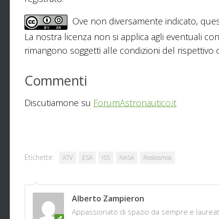
Ove non diversamente indicato, ques
La nostra licenza non si applica agli eventuali con
rimangono soggetti alle condizioni del rispettivo de
Commenti
Discutiamone su
ForumAstronautico.it
Etichette:
ATV
ESA
ISS
NASA
Roskosmos
Alberto Zampieron
Appassionato di spazio da sempre e laureato 