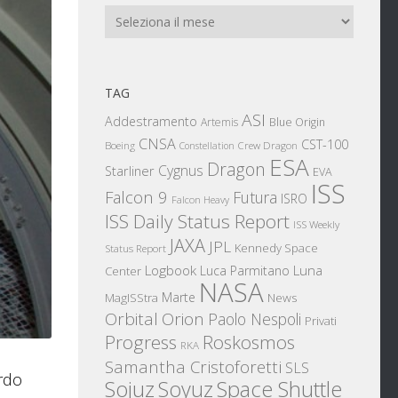
Archivi
TAG
ASI
Addestramento
Artemis
Blue Origin
CNSA
CST-100
Boeing
Crew Dragon
Constellation
ESA
Dragon
Cygnus
Starliner
EVA
ISS
Falcon 9
Futura
ISRO
Falcon Heavy
ISS Daily Status Report
ISS Weekly
JAXA
JPL
Kennedy Space
Status Report
Logbook
Luna
Luca Parmitano
Center
NASA
Marte
News
MagISStra
Orbital
Orion
Paolo Nespoli
Privati
Progress
Roskosmos
RKA
Samantha Cristoforetti
SLS
ardo
Sojuz
Space Shuttle
Soyuz