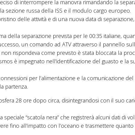
deciso di interrompere la manovra rimandando la separ
a la sezione russa della ISS e il modulo cargo europeo.
ristino delle attività e di una nuova data di separazione
ima della separazione prevista per le 00:35 italiane, qu
successo, un comando ad ATV attraverso il pannello sull
k non rispondeva come previsto è stata bloccata la pro
mos è impegnato nell’identificazione del guasto e la s
 connessioni per l’alimentazione e la comunicazione del
la partenza.
sfera 28 ore dopo circa, disintegrandosi con il suo cari
peciale “scatola nera” che registrerà alcuni dati di vo
ivere fino all’impatto con l’oceano e trasmettere quanto