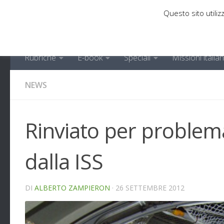
Questo sito utilizz
Sotto il contenuto
Rubriche
E-book
Speciali
Missioni italia
NEWS
Rinviato per problem
dalla ISS
DI
ALBERTO ZAMPIERON
·
26 SETTEMBRE 2012