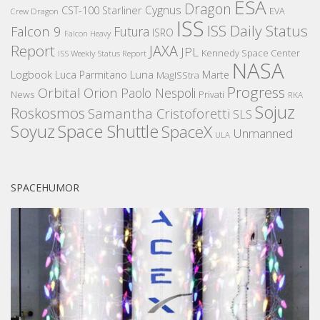
ESA
Dragon
Cygnus
CST-100 Starliner
EVA
Crew Dragon
ISS
ISS Daily Status
Falcon 9
Futura
ISRO
Falcon Heavy
Report
JAXA
JPL
Kennedy Space Center
ISS Weekly Status Report
NASA
Logbook
Luna
Luca Parmitano
Marte
MagISStra
Progress
Orbital
Orion
Paolo Nespoli
News
Privati
RKA
Sojuz
Roskosmos
Samantha Cristoforetti
SLS
Space Shuttle
Soyuz
SpaceX
Unmanned
ULA
SPACEHUMOR