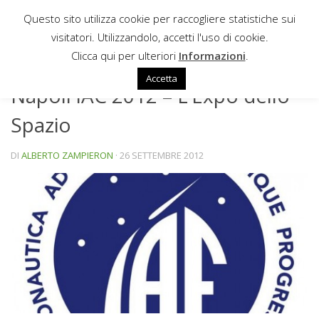
Questo sito utilizza cookie per raccogliere statistiche sui
Sotto il contenuto
visitatori. Utilizzandolo, accetti l'uso di cookie.
NEWS
Clicca qui per ulteriori
Informazioni
.
Accetta
Napoli IAC 2012 – L’Expo dello
Spazio
DI
ALBERTO ZAMPIERON
·
26 SETTEMBRE 2012