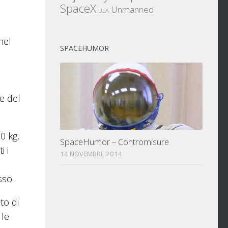
SpaceX
Unmanned
ULA
nel
SPACEHUMOR
ie del
0 kg,
SpaceHumor – Contromisure
i i
14 NOVEMBRE 2014
sso.
to di
 le