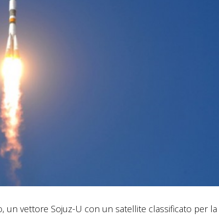
 un vettore Sojuz-U con un satellite classificato per la