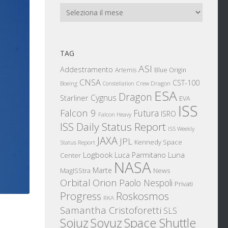
Archivi
TAG
ASI
Addestramento
Artemis
Blue Origin
CNSA
CST-100
Boeing
Crew Dragon
Constellation
ESA
Dragon
Cygnus
Starliner
EVA
ISS
Falcon 9
Futura
ISRO
Falcon Heavy
ISS Daily Status Report
ISS Weekly
JAXA
JPL
Kennedy Space
Status Report
Logbook
Luna
Luca Parmitano
Center
NASA
Marte
News
MagISStra
Orbital
Orion
Paolo Nespoli
Privati
Progress
Roskosmos
RKA
Samantha Cristoforetti
SLS
Sojuz
Space Shuttle
Soyuz