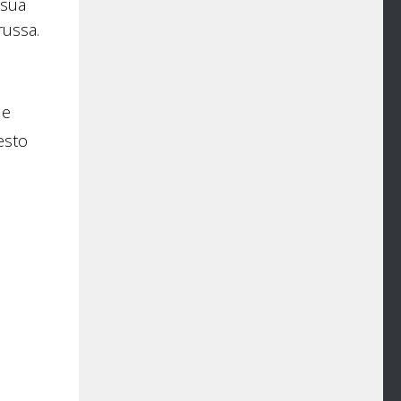
 sua
russa.
le
uesto