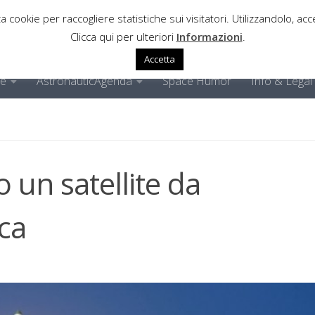
a cookie per raccogliere statistiche sui visitatori. Utilizzandolo, acce
Clicca qui per ulteriori
Informazioni
.
Accetta
ne
AstronauticAgenda
Space Humor
Info & Legal
no un satellite da
ica