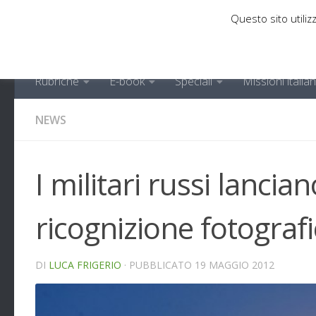
Questo sito utilizz
Sotto il contenuto
Rubriche
E-book
Speciali
Missioni italia
NEWS
I militari russi lancia
ricognizione fotograf
DI
LUCA FRIGERIO
· PUBBLICATO
19 MAGGIO 2012