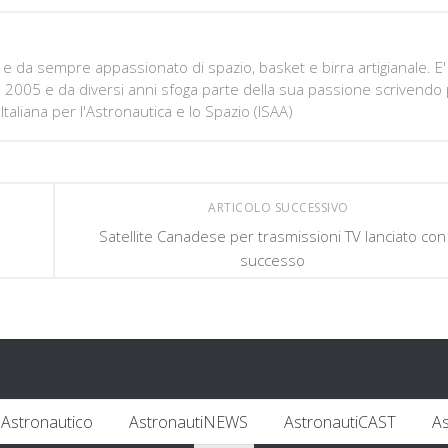
e da sempre appassionato di spazio, basket e birra artigianale. E'
e 2005 e da diversi anni sfoga parte della sua passione scrivendo
Italiana per l'Astronautica e lo Spazio (ISAA)
ARTICOLO SUCCESSIVO
Satellite Canadese per trasmissioni TV lanciato con
successo
Astronautico
AstronautiNEWS
AstronautiCAST
A