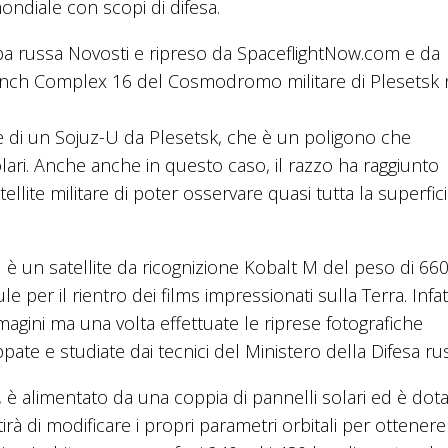
 mondiale con scopi di difesa.
a russa Novosti e ripreso da SpaceflightNow.com e da
Launch Complex 16 del Cosmodromo militare di Plesetsk 
one di un Sojuz-U da Plesetsk, che è un poligono che
polari. Anche anche in questo caso, il razzo ha raggiunto
ellite militare di poter osservare quasi tutta la superfic
U è un satellite da ricognizione Kobalt M del peso di 660
per il rientro dei films impressionati sulla Terra. Infatt
magini ma una volta effettuate le riprese fotografiche
pate e studiate dai tecnici del Ministero della Difesa ru
, è alimentato da una coppia di pannelli solari ed è dota
 di modificare i propri parametri orbitali per ottenere