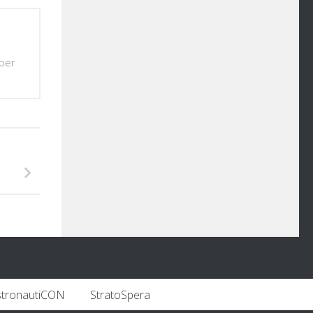
 per
stronautiCON
StratoSpera