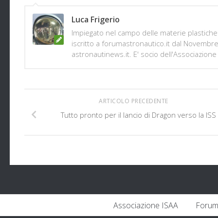
Luca Frigerio
Impiegato nel campo delle materie plastiche 
iscritto a forumastronautico.it dal Novembr
astronautinews.it. E' socio dell'Associazione 
ARTICOLO PRECEDENTE
Tutto pronto per il lancio di Dragon verso la ISS
Associazione ISAA
Forum