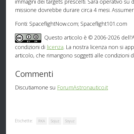
immagini dei targets prescelti. Sarà operativo su 
missione dovrebbe durare circa 4 mesi. Assumer
Fonti: SpaceflightNow.com; Spaceflight101.com
Questo articolo è © 2006-2026 dell'As
condizioni di
licenza
. La nostra licenza non si app
articolo, che rimangono soggetti alle condizioni del
Commenti
Discutiamone su
ForumAstronautico.it
Etichette:
RKA
Sojuz
Soyuz