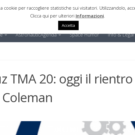
a cookie per raccogliere statistiche sui visitatori. Utilizzandolo, acce
Clicca qui per ulteriori
Informazioni
.
Accetta
ne
AstronauticAgenda
Space Humor
Info & Legal
 TMA 20: oggi il rientro 
e Coleman