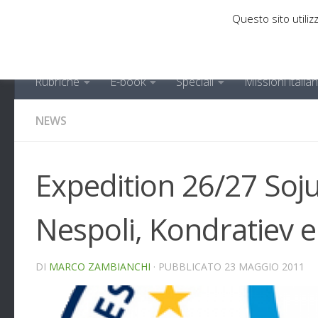
Questo sito utilizz
Sotto il contenuto
Rubriche
E-book
Speciali
Missioni italia
NEWS
Expedition 26/27 Sojuz
Nespoli, Kondratiev 
DI
MARCO ZAMBIANCHI
· PUBBLICATO
23 MAGGIO 2011