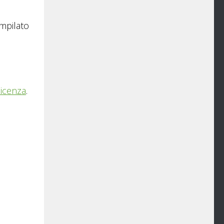
ompilato
licenza
.