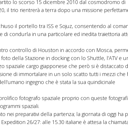
 Partito lo scorso 15 dicembre 2010 dal cosmodromo di
0, il trio rientrerà a terra dopo una missione perfetta
rà chiuso il portello tra ISS e Sojuz, consentendo al com
 e di condurla in una particolare ed inedita traiettoria at
centro controllo di Houston in accordo con Mosca, perm
 foto della Stazione in docking con lo Shuttle, l’ATV e u
o spaziale cargo giapponese che però si è distaccato d
sione di immortalare in un solo scatto tutti i mezzi ch
 dell’umano ingegno che è stata la sua quindicinale
 prolifico fotografo spaziale proprio con queste fotograf
rogrammi spaziali.
 nei preparativi della partenza; la giornata di oggi ha p
xpedition 26/27: alle 15.30 italiane è attesa la chiamat