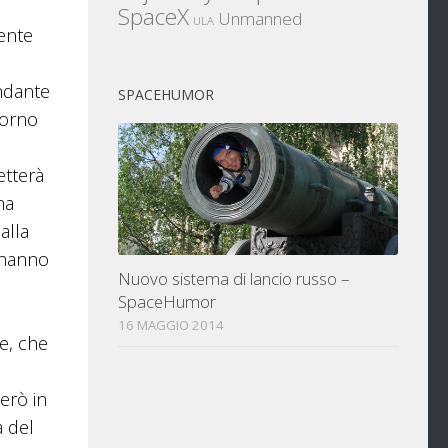
SpaceX
Unmanned
ULA
mente
andante
SPACEHUMOR
torno
etterà
na
alla
e hanno
Nuovo sistema di lancio russo –
SpaceHumor
16 MAGGIO 2014
ie, che
erò in
a del