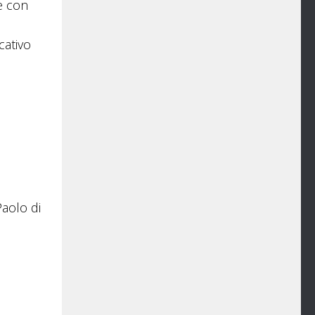
e con
cativo
a
Paolo di