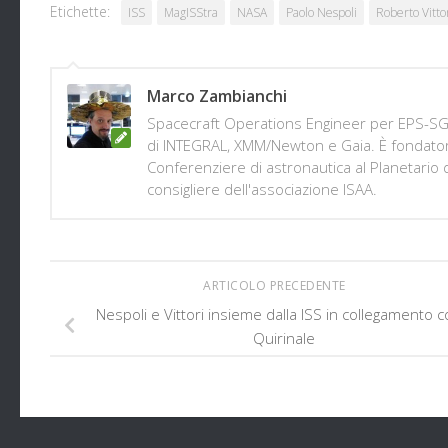
Etichette:
ISS
MagISStra
NASA
Paolo Nespoli
Roberto Vitto
Marco Zambianchi
Spacecraft Operations Engineer per EPS-SG 
di INTEGRAL, XMM/Newton e Gaia. È fondator
Conferenziere di astronautica al Planetario
consigliere dell'associazione ISAA.
ARTICOLO PRECEDENTE
Nespoli e Vittori insieme dalla ISS in collegamento co
Quirinale