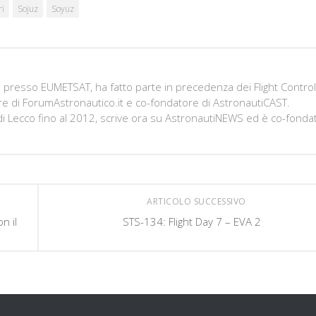
ri
Sojuz
Soyuz
presso EUMETSAT, ha fatto parte in precedenza dei Flight Contro
e di ForumAstronautico.it e co-fondatore di AstronautiCAST.
 di Lecco fino al 2012, scrive ora su AstronautiNEWS ed è co-fonda
ARTICOLO SUCCESSIVO
n il
STS-134: Flight Day 7 – EVA 2