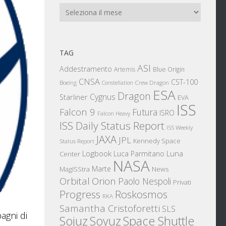
Archivi
TAG
ASI
Addestramento
Artemis
Blue Origin
CNSA
CST-100
Boeing
Crew Dragon
Constellation
ESA
Dragon
Cygnus
Starliner
EVA
ISS
Falcon 9
Futura
ISRO
Falcon Heavy
ISS Daily Status Report
ISS Weekly
JAXA
JPL
Kennedy Space
Status Report
Logbook
Luna
Luca Parmitano
Center
NASA
Marte
News
MagISStra
Orbital
Orion
Paolo Nespoli
Privati
Progress
Roskosmos
RKA
Samantha Cristoforetti
SLS
agni di
Sojuz
Space Shuttle
Soyuz