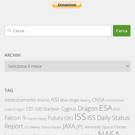
Ricerca
per:
ARCHIVI
Archivi
TAG
ASI
CNSA
Addestramento
Artemis
Blue Origin
Boeing
Constellation
ESA
Dragon
Cygnus
CST-100 Starliner
EVA
Crew Dragon
ISS
ISS Daily Status
Falcon 9
Futura
ISRO
Falcon Heavy
Report
JAXA
JPL
Kennedy Space Center
ISS Weekly Status Report
NASA