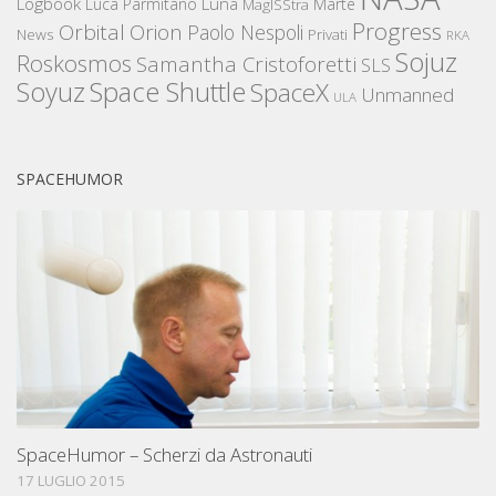
Logbook
Luna
Luca Parmitano
Marte
MagISStra
Progress
Orbital
Orion
Paolo Nespoli
News
Privati
RKA
Sojuz
Roskosmos
Samantha Cristoforetti
SLS
Space Shuttle
Soyuz
SpaceX
Unmanned
ULA
SPACEHUMOR
SpaceHumor – Scherzi da Astronauti
17 LUGLIO 2015