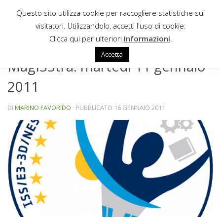
Questo sito utilizza cookie per raccogliere statistiche sui
Sotto il contenuto
visitatori. Utilizzandolo, accetti l'uso di cookie.
NEWS
Clicca qui per ulteriori
Informazioni
.
Accetta
MagISStra: martedì 11 gennaio
2011
DI
MARINO FAVORIDO
· PUBBLICATO
16 GENNAIO 2011