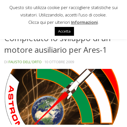
Questo sito utilizza cookie per raccogliere statistiche sui
Sotto il contenuto
visitatori. Utilizzandolo, accetti l'uso di cookie.
NEWS
Clicca qui per ulteriori
Informazioni
.
Accetta
Completato lo sviluppo di un
motore ausiliario per Ares-1
DI
FAUSTO DELL'ORTO
·
10 OTTOBRE 2009