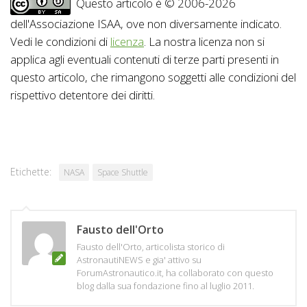
Questo articolo è © 2006-2026
dell'Associazione ISAA, ove non diversamente indicato.
Vedi le condizioni di
licenza
. La nostra licenza non si
applica agli eventuali contenuti di terze parti presenti in
questo articolo, che rimangono soggetti alle condizioni del
rispettivo detentore dei diritti.
Etichette:
NASA
Space Shuttle
Fausto dell'Orto
Fausto dell'Orto, articolista storico di
AstronautiNEWS e gia' attivo su
ForumAstronautico.it, ha collaborato con questo
blog dalla sua fondazione fino al luglio 2011.