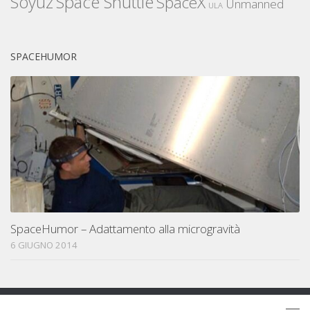
Space Shuttle
Soyuz
SpaceX
Unmanned
ULA
SPACEHUMOR
SpaceHumor – Adattamento alla microgravità
6 GIUGNO 2014