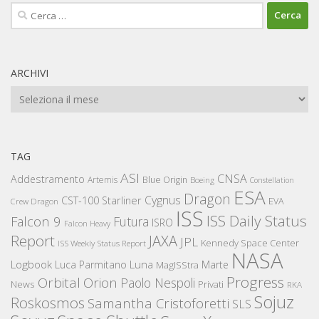
Ricerca
per:
ARCHIVI
Archivi
TAG
ASI
CNSA
Addestramento
Artemis
Blue Origin
Boeing
Constellation
ESA
Dragon
Cygnus
CST-100 Starliner
EVA
Crew Dragon
ISS
ISS Daily Status
Falcon 9
Futura
ISRO
Falcon Heavy
Report
JAXA
JPL
Kennedy Space Center
ISS Weekly Status Report
NASA
Logbook
Luna
Luca Parmitano
Marte
MagISStra
Progress
Orbital
Orion
Paolo Nespoli
News
Privati
RKA
Sojuz
Roskosmos
Samantha Cristoforetti
SLS