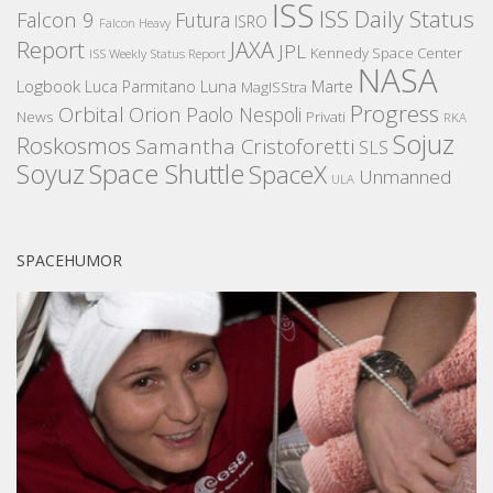
ISS
ISS Daily Status
Falcon 9
Futura
ISRO
Falcon Heavy
Report
JAXA
JPL
Kennedy Space Center
ISS Weekly Status Report
NASA
Logbook
Luna
Luca Parmitano
Marte
MagISStra
Progress
Orbital
Orion
Paolo Nespoli
News
Privati
RKA
Sojuz
Roskosmos
Samantha Cristoforetti
SLS
Space Shuttle
Soyuz
SpaceX
Unmanned
ULA
SPACEHUMOR