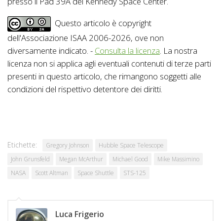
presso il Pad 39A del Kennedy Space Center.
Questo articolo è copyright
dell'Associazione ISAA 2006-2026, ove non
diversamente indicato. -
Consulta la licenza
. La nostra
licenza non si applica agli eventuali contenuti di terze parti
presenti in questo articolo, che rimangono soggetti alle
condizioni del rispettivo detentore dei diritti.
Etichette:
Gregory Johnson
Hubble Space Telescope
John Grunsfeld
Megan McArthur
Michael Good
Mike Massimino
NASA
Scott Altman
Space Shuttle
STS-125
Luca Frigerio