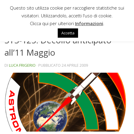
Questo sito utilizza cookie per raccogliere statistiche sui
Sotto il contenuto
visitatori. Utilizzandolo, accetti l'uso di cookie.
NEWS
Clicca qui per ulteriori
Informazioni
.
Accetta
STS-125: Decollo anticipato
all’11 Maggio
DI
LUCA FRIGERIO
· PUBBLICATO
24 APRILE 2009