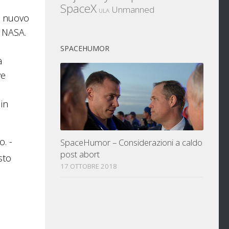
SpaceX
Unmanned
ULA
el nuovo
a NASA.
SPACEHUMOR
à
ve
in
. -
SpaceHumor – Considerazioni a caldo
post abort
sto
17 OTTOBRE 2018