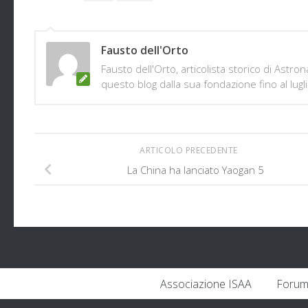
Fausto dell'Orto
Fausto dell'Orto, articolista storico di Astr
questo blog dalla sua fondazione fino al lugl
ARTICOLO PRECEDENTE
La China ha lanciato Yaogan 5
Associazione ISAA
Forum