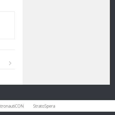
stronautiCON
StratoSpera