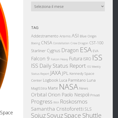
Archivi
TAG
ASI
Addestramento
Artemis
Blue Origin
CNSA
CST-100
Boeing
Crew Dragon
Constellation
ESA
Dragon
Cygnus
Starliner
EVA
ISS
Falcon 9
Futura
ISRO
Falcon Heavy
ISS Daily Status Report
ISS Weekly
JAXA
JPL
Kennedy Space
Status Report
Logbook
Luna
Luca Parmitano
Center
NASA
Marte
News
MagISStra
Orbital
Orion
Paolo Nespoli
Privati
Progress
Roskosmos
RKA
Samantha Cristoforetti
SLS
s Space
Sojuz
Space Shuttle
Soyuz