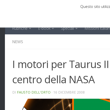
Questo sito utilizz
Sotto il contenuto
Rubriche
E-book
Speciali
Missioni italia
NEWS
I motori per Taurus II
centro della NASA
DI
FAUSTO DELL'ORTO
·
16 DICEMBRE 2008