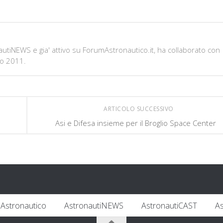
onautiNEWS e gia' attivo su ForumAstronautico.it, ha collaborato con
io 2011.
ARTICOLO SUCCESSIVO
Asi e Difesa insieme per il Broglio Space Center
Astronautico
AstronautiNEWS
AstronautiCAST
A