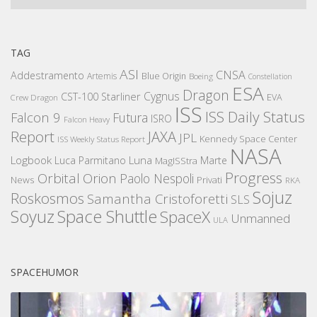
TAG
ASI
CNSA
Addestramento
Artemis
Blue Origin
Boeing
Constellation
ESA
Dragon
Cygnus
CST-100 Starliner
EVA
Crew Dragon
ISS
ISS Daily Status
Falcon 9
Futura
ISRO
Falcon Heavy
Report
JAXA
JPL
Kennedy Space Center
ISS Weekly Status Report
NASA
Logbook
Luna
Luca Parmitano
Marte
MagISStra
Progress
Orbital
Orion
Paolo Nespoli
News
Privati
RKA
Sojuz
Roskosmos
Samantha Cristoforetti
SLS
Space Shuttle
Soyuz
SpaceX
Unmanned
ULA
SPACEHUMOR