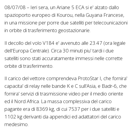
08/07/08 – Ieri sera, un Ariane 5 ECA si e' alzato dallo
spazioporto europeo di Kourou, nella Guyana Francese,
in una missione per porre due satelliti per telecounicazioni
in orbite di trasferimento geostazionarie.
Il decollo del volo V184 e' avvenuto alle 23.47 (ora legale
dell'Europa Centrale). Circa 30 minuti piu' tardi i due
satelliti sono stati accuratamente immessi nelle corrette
orbite di trasferimento.
Il carico del vettore comprendeva ProtoStar I, che fornira'
capacita' di relay nelle bande K e C sull'Asia, e Badr-6, che
fornira' servizi di trasmissione video per il medio oriente
ed il Nord Africa. La massa complessiva del carico
pagante era di 8369 kg, di cui 7537 per i due satelliti e
1102 kg derivanti da appendici ed adattatori del carico
medesimo.