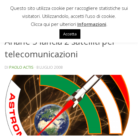
Questo sito utilizza cookie per raccogliere statistiche sui
Sotto il contenuto
visitatori. Utilizzandolo, accetti l'uso di cookie.
NEWS
Clicca qui per ulteriori
Informazioni
.
Accetta
Ariane 5 lancia 2 satelliti per
telecomunicazioni
DI
PAOLO ACTIS
·
8 LUGLIO 2008