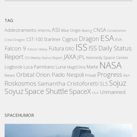
TAG
ASI
CNSA
Addestramento
Artemis
Blue Origin
Boeing
Constellation
ESA
Dragon
Cygnus
CST-100 Starliner
EVA
Crew Dragon
ISS
ISS Daily Status
Falcon 9
Futura
ISRO
Falcon Heavy
Report
JAXA
JPL
Kennedy Space Center
ISS Weekly Status Report
NASA
Logbook
Luna
Luca Parmitano
Marte
MagISStra
Progress
Orbital
Orion
Paolo Nespoli
News
Privati
RKA
Sojuz
Roskosmos
Samantha Cristoforetti
SLS
Space Shuttle
Soyuz
SpaceX
Unmanned
ULA
SPACEHUMOR