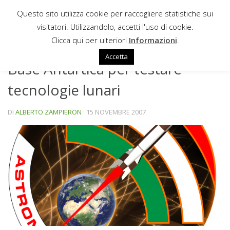
Questo sito utilizza cookie per raccogliere statistiche sui
Sotto il contenuto
visitatori. Utilizzandolo, accetti l'uso di cookie.
NEWS
Clicca qui per ulteriori
Informazioni
.
Accetta
Base Antartica per testare
tecnologie lunari
DI
ALBERTO ZAMPIERON
·
15 NOVEMBRE 2007