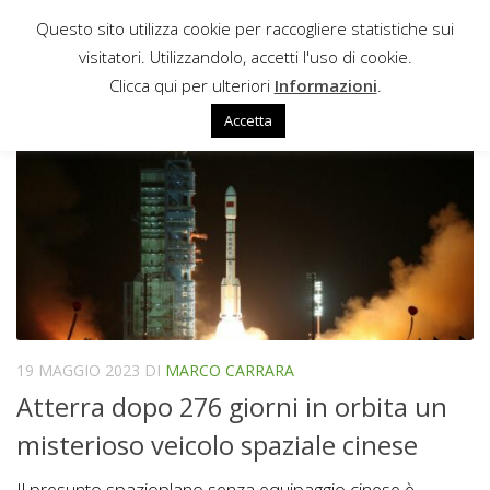
Questo sito utilizza cookie per raccogliere statistiche sui
Sotto il contenuto
visitatori. Utilizzandolo, accetti l'uso di cookie.
SPAZIOPLANO CINESE
Clicca qui per ulteriori
Informazioni
.
Accetta
19 MAGGIO 2023
DI
MARCO CARRARA
Atterra dopo 276 giorni in orbita un
misterioso veicolo spaziale cinese
Il presunto spazioplano senza equipaggio cinese è