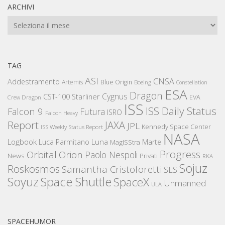
ARCHIVI
Archivi
TAG
ASI
CNSA
Addestramento
Artemis
Blue Origin
Boeing
Constellation
ESA
Dragon
Cygnus
CST-100 Starliner
EVA
Crew Dragon
ISS
ISS Daily Status
Falcon 9
Futura
ISRO
Falcon Heavy
Report
JAXA
JPL
Kennedy Space Center
ISS Weekly Status Report
NASA
Logbook
Luna
Luca Parmitano
Marte
MagISStra
Progress
Orbital
Orion
Paolo Nespoli
News
Privati
RKA
Sojuz
Roskosmos
Samantha Cristoforetti
SLS
Space Shuttle
Soyuz
SpaceX
Unmanned
ULA
SPACEHUMOR