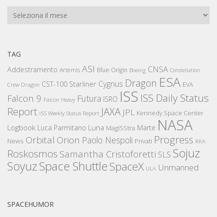
Archivi
TAG
ASI
CNSA
Addestramento
Artemis
Blue Origin
Boeing
Constellation
ESA
Dragon
Cygnus
CST-100 Starliner
EVA
Crew Dragon
ISS
ISS Daily Status
Falcon 9
Futura
ISRO
Falcon Heavy
Report
JAXA
JPL
Kennedy Space Center
ISS Weekly Status Report
NASA
Logbook
Luna
Luca Parmitano
Marte
MagISStra
Progress
Orbital
Orion
Paolo Nespoli
News
Privati
RKA
Sojuz
Roskosmos
Samantha Cristoforetti
SLS
Space Shuttle
Soyuz
SpaceX
Unmanned
ULA
SPACEHUMOR