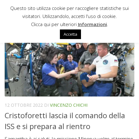
Questo sito utilizza cookie per raccogliere statistiche sui
Sotto il contenuto
visitatori. Utilizzandolo, accetti l'uso di cookie.
SOJUZ MS-09
Clicca qui per ulteriori
Informazioni
.
Accetta
12 OTTOBRE 2022
DI
VINCENZO CHICHI
Cristoforetti lascia il comando della
ISS e si prepara al rientro
Samantha è ai saluti, la missione Minerva volge al termine.