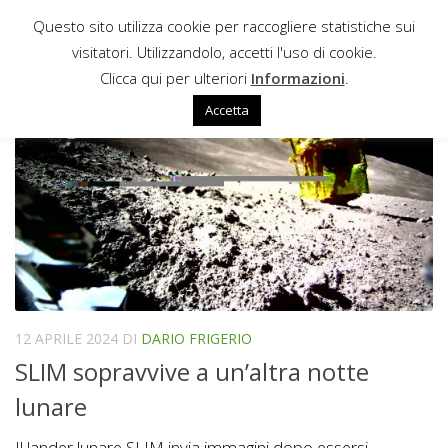
Questo sito utilizza cookie per raccogliere statistiche sui
Sotto il contenuto
visitatori. Utilizzandolo, accetti l'uso di cookie.
SLIM
Clicca qui per ulteriori
Informazioni
.
Accetta
12 APRILE 2024
DI
DARIO FRIGERIO
SLIM sopravvive a un’altra notte
lunare
Il lander lunare SLIM invia immagini dopo essersi