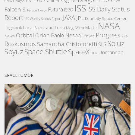
Cygnus
CST-100 Starliner
EVA
Crew Dragon
ISS
ISS Daily Status
Falcon 9
Futura
ISRO
Falcon Heavy
Report
JAXA
JPL
Kennedy Space Center
ISS Weekly Status Report
NASA
Logbook
Luna
Luca Parmitano
Marte
MagISStra
Progress
Orbital
Orion
Paolo Nespoli
News
Privati
RKA
Sojuz
Roskosmos
Samantha Cristoforetti
SLS
Space Shuttle
Soyuz
SpaceX
Unmanned
ULA
SPACEHUMOR