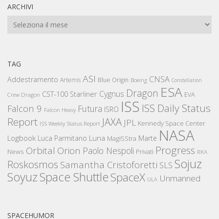
ARCHIVI
Archivi
TAG
ASI
CNSA
Addestramento
Artemis
Blue Origin
Boeing
Constellation
ESA
Dragon
Cygnus
CST-100 Starliner
EVA
Crew Dragon
ISS
ISS Daily Status
Falcon 9
Futura
ISRO
Falcon Heavy
Report
JAXA
JPL
Kennedy Space Center
ISS Weekly Status Report
NASA
Logbook
Luna
Luca Parmitano
Marte
MagISStra
Progress
Orbital
Orion
Paolo Nespoli
News
Privati
RKA
Sojuz
Roskosmos
Samantha Cristoforetti
SLS
Space Shuttle
Soyuz
SpaceX
Unmanned
ULA
SPACEHUMOR