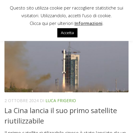
Questo sito utilizza cookie per raccogliere statistiche sui
Sotto il contenuto
visitatori. Utilizzandolo, accetti l'uso di cookie.
SHIJIAN
Clicca qui per ulteriori
Informazioni
.
Accetta
2 OTTOBRE 2024
DI
LUCA FRIGERIO
La Cina lancia il suo primo satellite
riutilizzabile
Il primo satellite riutilizzabile cinese è stato lanciato da un